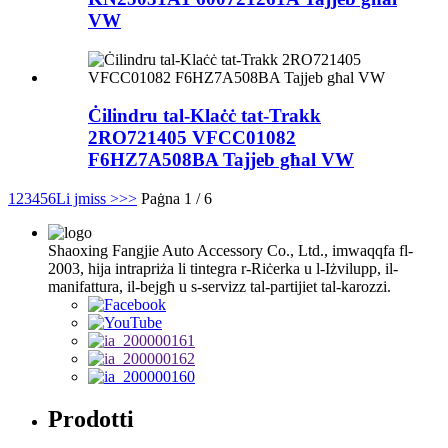
VW
Ċilindru tal-Klaċċ tat-Trakk
2RO721405 VFCC01082
F6HZ7A508BA Tajjeb għal VW
1
2
3
4
5
6
Li jmiss >
>>
Paġna 1 / 6
Shaoxing Fangjie Auto Accessory Co., Ltd., imwaqqfa fl-
2003, hija intrapriża li tintegra r-Riċerka u l-Iżvilupp, il-
manifattura, il-bejgħ u s-servizz tal-partijiet tal-karozzi.
Prodotti