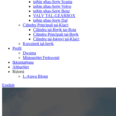
tajbin għas-Serje Scania
tajbin għas-Serje Volvo
tajbin għas-Serje Benz
VALV TAL-GEARBOX
tajbin għas-Serje Daf
Ċilindru Prinċipali tal-Klaċċ
Ċilindru tal-Brejk tar-Rota
Ċilindru Prinċipali tal-Brejk
Ċilindru tal-Iskjavi tal-Klaċċ
Kuxxinett tal-brejk
Profil
Dwarna
Mistoqsijiet Frekwenti
Ikkuntattjana
Aħbarijiet
Riżorsi
L-Aqwa Blogg
English