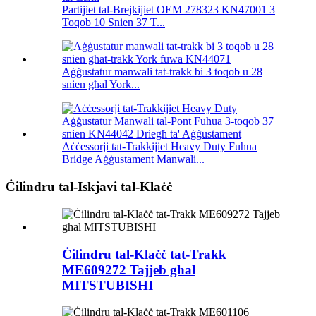
Partijiet tal-Brejkijiet OEM 278323 KN47001 3
Toqob 10 Snien 37 T...
Aġġustatur manwali tat-trakk bi 3 toqob u 28
snien għal York...
Aċċessorji tat-Trakkijiet Heavy Duty Fuhua
Bridge Aġġustament Manwali...
Ċilindru tal-Iskjavi tal-Klaċċ
Ċilindru tal-Klaċċ tat-Trakk
ME609272 Tajjeb għal
MITSTUBISHI