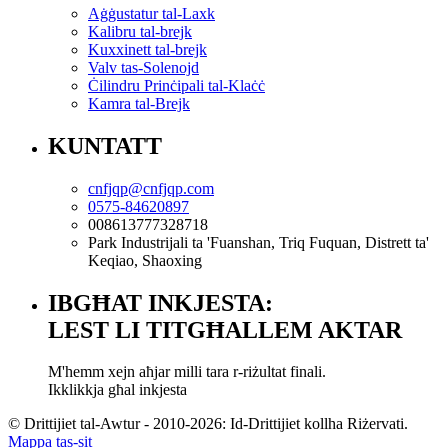
Aġġustatur tal-Laxk
Kalibru tal-brejk
Kuxxinett tal-brejk
Valv tas-Solenojd
Ċilindru Prinċipali tal-Klaċċ
Kamra tal-Brejk
KUNTATT
cnfjqp@cnfjqp.com
0575-84620897
008613777328718
Park Industrijali ta 'Fuanshan, Triq Fuquan, Distrett ta'
Keqiao, Shaoxing
IBGĦAT INKJESTA:
LEST LI TITGĦALLEM AKTAR
M'hemm xejn aħjar milli tara r-riżultat finali.
Ikklikkja għal inkjesta
© Drittijiet tal-Awtur - 2010-2026: Id-Drittijiet kollha Riżervati.
Mappa tas-sit