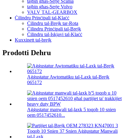
tajbin għas-Serje Scania
tajbin għas-Serje Volvo
VALV TAL-GEARBOX
Ċilindru Prinċipali tal-Klaċċ
Ċilindru tal-Brejk tar-Rota
Ċilindru Prinċipali tal-Brejk
Ċilindru tal-Iskjavi tal-Klaċċ
Kuxxinett tal-brejk
Prodotti Dehru
Aġġustatur Awtomatiku tal-Laxk tal-Brejk
065172
Aġġustatur manwali tal-laxk 5 toqob 10 snien
oem 0517452610...