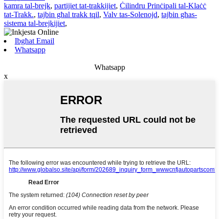
kamra tal-brejk
,
partijiet tat-trakkijiet
,
Ċilindru Prinċipali tal-Klaċċ
tat-Trakk.
,
tajbin għal trakk tqil
,
Valv tas-Solenojd
,
tajbin għas-
sistema tal-brejkijiet
,
Ibgħat Email
Whatsapp
Whatsapp
x