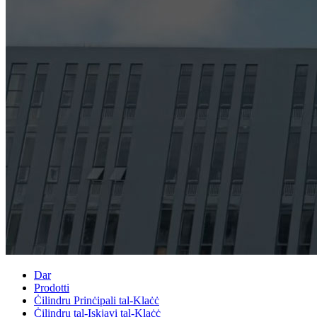
Dar
Prodotti
Ċilindru Prinċipali tal-Klaċċ
Ċilindru tal-Iskjavi tal-Klaċċ