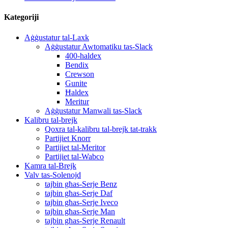
Kategoriji
Aġġustatur tal-Laxk
Aġġustatur Awtomatiku tas-Slack
400-haldex
Bendix
Crewson
Gunite
Ħaldex
Meritur
Aġġustatur Manwali tas-Slack
Kalibru tal-brejk
Qoxra tal-kalibru tal-brejk tat-trakk
Partijiet Knorr
Partijiet tal-Meritor
Partijiet tal-Wabco
Kamra tal-Brejk
Valv tas-Solenojd
tajbin għas-Serje Benz
tajbin għas-Serje Daf
tajbin għas-Serje Iveco
tajbin għas-Serje Man
tajbin għas-Serje Renault