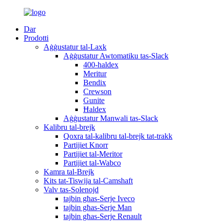
Dar
Prodotti
Aġġustatur tal-Laxk
Aġġustatur Awtomatiku tas-Slack
400-haldex
Meritur
Bendix
Crewson
Gunite
Ħaldex
Aġġustatur Manwali tas-Slack
Kalibru tal-brejk
Qoxra tal-kalibru tal-brejk tat-trakk
Partijiet Knorr
Partijiet tal-Meritor
Partijiet tal-Wabco
Kamra tal-Brejk
Kits tat-Tiswija tal-Camshaft
Valv tas-Solenojd
tajbin għas-Serje Iveco
tajbin għas-Serje Man
tajbin għas-Serje Renault