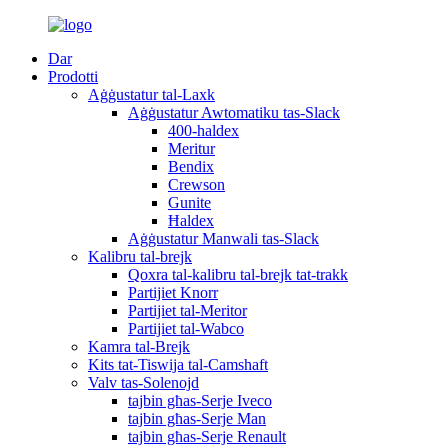
Dar
Prodotti
Aġġustatur tal-Laxk
Aġġustatur Awtomatiku tas-Slack
400-haldex
Meritur
Bendix
Crewson
Gunite
Ħaldex
Aġġustatur Manwali tas-Slack
Kalibru tal-brejk
Qoxra tal-kalibru tal-brejk tat-trakk
Partijiet Knorr
Partijiet tal-Meritor
Partijiet tal-Wabco
Kamra tal-Brejk
Kits tat-Tiswija tal-Camshaft
Valv tas-Solenojd
tajbin għas-Serje Iveco
tajbin għas-Serje Man
tajbin għas-Serje Renault