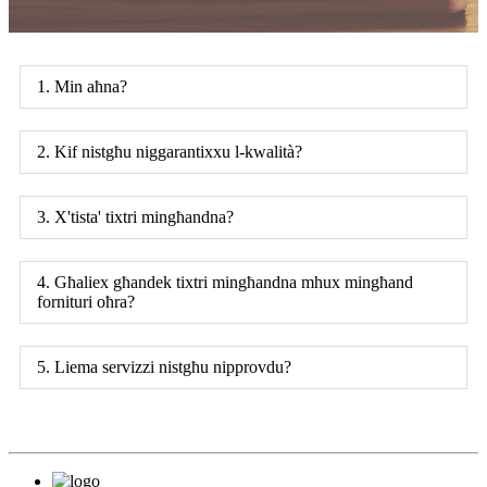
1. Min aħna?
2. Kif nistgħu niggarantixxu l-kwalità?
3. X'tista' tixtri mingħandna?
4. Għaliex għandek tixtri mingħandna mhux mingħand
fornituri oħra?
5. Liema servizzi nistgħu nipprovdu?