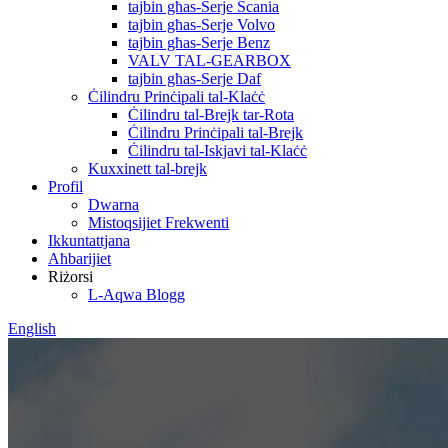
tajbin għas-Serje Scania
tajbin għas-Serje Volvo
tajbin għas-Serje Benz
VALV TAL-GEARBOX
tajbin għas-Serje Daf
Ċilindru Prinċipali tal-Klaċċ
Ċilindru tal-Brejk tar-Rota
Ċilindru Prinċipali tal-Brejk
Ċilindru tal-Iskjavi tal-Klaċċ
Kuxxinett tal-brejk
Profil
Dwarna
Mistoqsijiet Frekwenti
Ikkuntattjana
Aħbarijiet
Riżorsi
L-Aqwa Blogg
English