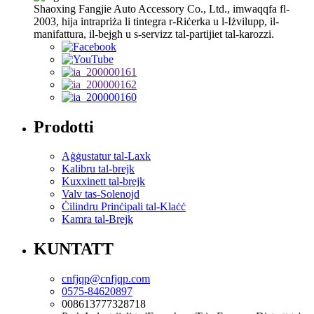
Shaoxing Fangjie Auto Accessory Co., Ltd., imwaqqfa fl-
2003, hija intrapriża li tintegra r-Riċerka u l-Iżvilupp, il-
manifattura, il-bejgħ u s-servizz tal-partijiet tal-karozzi.
Prodotti
Aġġustatur tal-Laxk
Kalibru tal-brejk
Kuxxinett tal-brejk
Valv tas-Solenojd
Ċilindru Prinċipali tal-Klaċċ
Kamra tal-Brejk
KUNTATT
cnfjqp@cnfjqp.com
0575-84620897
008613777328718