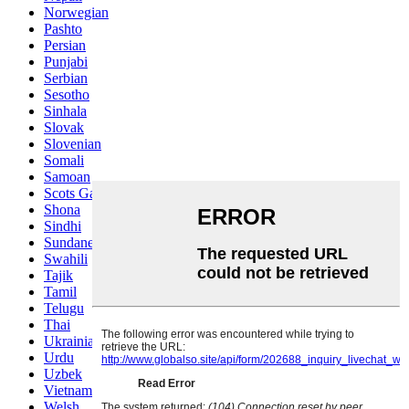
Norwegian
Pashto
Persian
Punjabi
Serbian
Sesotho
Sinhala
Slovak
Slovenian
Somali
Samoan
Scots Gaelic
Shona
Sindhi
Sundanese
Swahili
Tajik
Tamil
Telugu
Thai
Ukrainian
Urdu
Uzbek
Vietnamese
Welsh