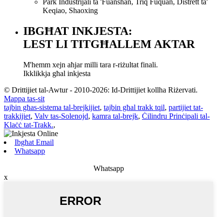
Park Industrijali ta 'Fuanshan, Triq Fuquan, Distrett ta'
Keqiao, Shaoxing
IBGĦAT INKJESTA:
LEST LI TITGĦALLEM AKTAR
M'hemm xejn aħjar milli tara r-riżultat finali.
Ikklikkja għal inkjesta
© Drittijiet tal-Awtur - 2010-2026: Id-Drittijiet kollha Riżervati.
Mappa tas-sit
tajbin għas-sistema tal-brejkijiet
,
tajbin għal trakk tqil
,
partijiet tat-
trakkijiet
,
Valv tas-Solenojd
,
kamra tal-brejk
,
Ċilindru Prinċipali tal-
Klaċċ tat-Trakk.
,
Ibgħat Email
Whatsapp
Whatsapp
x