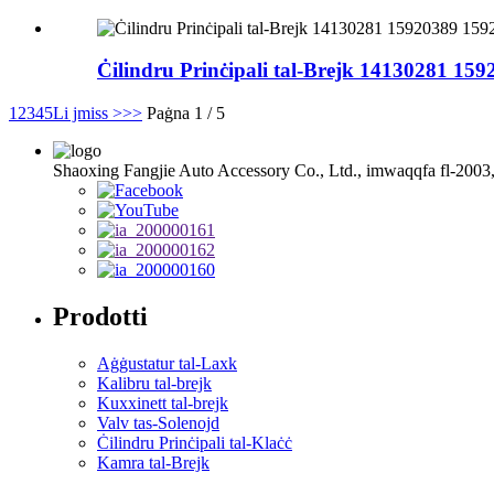
Ċilindru Prinċipali tal-Brejk 14130281 15
1
2
3
4
5
Li jmiss >
>>
Paġna 1 / 5
Shaoxing Fangjie Auto Accessory Co., Ltd., imwaqqfa fl-2003, hija 
Prodotti
Aġġustatur tal-Laxk
Kalibru tal-brejk
Kuxxinett tal-brejk
Valv tas-Solenojd
Ċilindru Prinċipali tal-Klaċċ
Kamra tal-Brejk