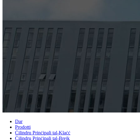
Dar
Prodotti
Ċilindru Prinċipali tal-Klaċċ
Ċilindru Prinċipali tal-Brejk