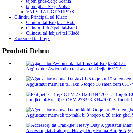
tajbin għas-Serje Scania
tajbin għas-Serje Volvo
VALV TAL-GEARBOX
Ċilindru Prinċipali tal-Klaċċ
Ċilindru tal-Brejk tar-Rota
Ċilindru Prinċipali tal-Brejk
Ċilindru tal-Iskjavi tal-Klaċċ
Kuxxinett tal-brejk
Prodotti Dehru
Aġġustatur Awtomatiku tal-Laxk tal-Brejk 065172
Aġġustatur manwali tal-laxk 5 toqob 10 snien oem 0517
Partijiet tal-Brejkijiet OEM 278323 KN47001 3 Toqob 10
Aġġustatur manwali tat-trakk bi 3 toqob u 28 snien għal 
Aċċessorji tat-Trakkijiet Heavy Duty Fuhua Bridge Aġġ