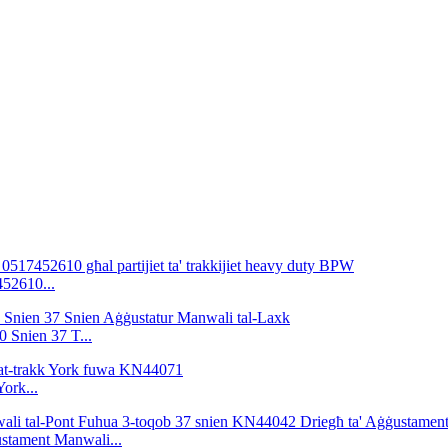
452610...
 Snien 37 T...
York...
ustament Manwali...