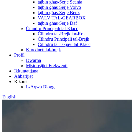
tajbin għas-Serje Scania
tajbin għas-Serje Volvo
tajbin għas-Serje Benz
VALV TAL-GEARBOX
tajbin għas-Serje Daf
Ċilindru Prinċipali tal-Klaċċ
Ċilindru tal-Brejk tar-Rota
Ċilindru Prinċipali tal-Brejk
Ċilindru tal-Iskjavi tal-Klaċċ
Kuxxinett tal-brejk
Profil
Dwarna
Mistoqsijiet Frekwenti
Ikkuntattjana
Aħbarijiet
Riżorsi
L-Aqwa Blogg
English