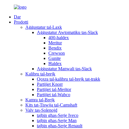
Dar
Prodotti
Aġġustatur tal-Laxk
Aġġustatur Awtomatiku tas-Slack
400-haldex
Meritur
Bendix
Crewson
Gunite
Ħaldex
Aġġustatur Manwali tas-Slack
Kalibru tal-brejk
Qoxra tal-kalibru tal-brejk tat-trakk
Partijiet Knorr
Partijiet tal-Meritor
Partijiet tal-Wabco
Kamra tal-Brejk
Kits tat-Tiswija tal-Camshaft
Valv tas-Solenojd
tajbin għas-Serje Iveco
tajbin għas-Serje Man
tajbin għas-Serje Renault