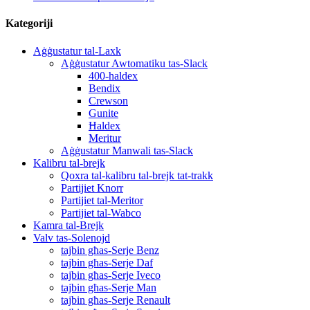
Kategoriji
Aġġustatur tal-Laxk
Aġġustatur Awtomatiku tas-Slack
400-haldex
Bendix
Crewson
Gunite
Ħaldex
Meritur
Aġġustatur Manwali tas-Slack
Kalibru tal-brejk
Qoxra tal-kalibru tal-brejk tat-trakk
Partijiet Knorr
Partijiet tal-Meritor
Partijiet tal-Wabco
Kamra tal-Brejk
Valv tas-Solenojd
tajbin għas-Serje Benz
tajbin għas-Serje Daf
tajbin għas-Serje Iveco
tajbin għas-Serje Man
tajbin għas-Serje Renault