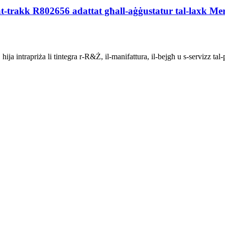
at-trakk R802656 adattat għall-aġġustatur tal-laxk Mer
 intrapriża li tintegra r-R&Ż, il-manifattura, il-bejgħ u s-servizz tal-pa