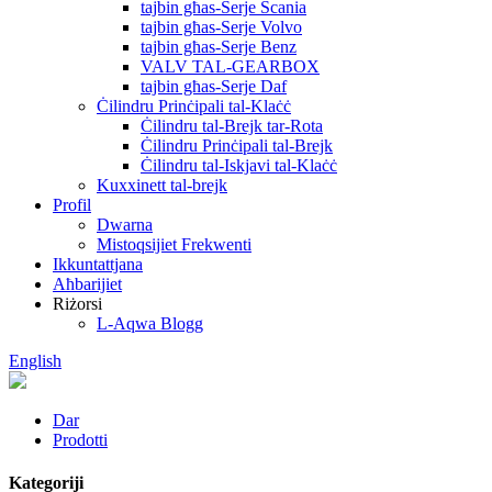
tajbin għas-Serje Scania
tajbin għas-Serje Volvo
tajbin għas-Serje Benz
VALV TAL-GEARBOX
tajbin għas-Serje Daf
Ċilindru Prinċipali tal-Klaċċ
Ċilindru tal-Brejk tar-Rota
Ċilindru Prinċipali tal-Brejk
Ċilindru tal-Iskjavi tal-Klaċċ
Kuxxinett tal-brejk
Profil
Dwarna
Mistoqsijiet Frekwenti
Ikkuntattjana
Aħbarijiet
Riżorsi
L-Aqwa Blogg
English
Dar
Prodotti
Kategoriji