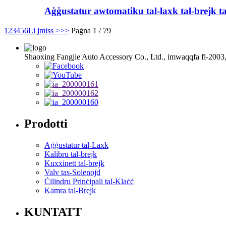
Aġġustatur awtomatiku tal-laxk tal-brejk t
1
2
3
4
5
6
Li jmiss >
>>
Paġna 1 / 79
Shaoxing Fangjie Auto Accessory Co., Ltd., imwaqqfa fl-2003, hija
Prodotti
Aġġustatur tal-Laxk
Kalibru tal-brejk
Kuxxinett tal-brejk
Valv tas-Solenojd
Ċilindru Prinċipali tal-Klaċċ
Kamra tal-Brejk
KUNTATT