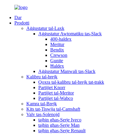
Dar
Prodotti
Aġġustatur tal-Laxk
Aġġustatur Awtomatiku tas-Slack
400-haldex
Meritur
Bendix
Crewson
Gunite
Ħaldex
Aġġustatur Manwali tas-Slack
Kalibru tal-brejk
Qoxra tal-kalibru tal-brejk tat-trakk
Partijiet Knorr
Partijiet tal-Meritor
Partijiet tal-Wabco
Kamra tal-Brejk
Kits tat-Tiswija tal-Camshaft
Valv tas-Solenojd
tajbin għas-Serje Iveco
tajbin għas-Serje Man
tajbin għas-Serje Renault