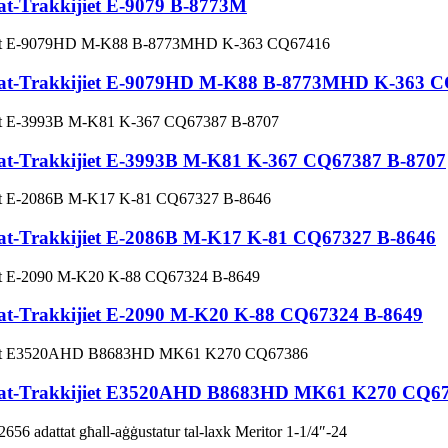
t tat-Trakkijiet E-9079 B-8773M
jiet tat-Trakkijiet E-9079HD M-K88 B-8773MHD K-363 
iet tat-Trakkijiet E-3993B M-K81 K-367 CQ67387 B-8707
et tat-Trakkijiet E-2086B M-K17 K-81 CQ67327 B-8646
et tat-Trakkijiet E-2090 M-K20 K-88 CQ67324 B-8649
jiet tat-Trakkijiet E3520AHD B8683HD MK61 K270 CQ6