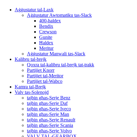
Aġġustatur tal-Laxk
Aġġustatur Awtomatiku tas-Slack
400-haldex
Bendix
Crewson
Gunite
Ħaldex
Meritur
Aġġustatur Manwali tas-Slack
Kalibru tal-brejk
Qoxra tal-kalibru tal-brejk tat-trakk
Partijiet Knorr
Partijiet tal-Meritor
Partijiet tal-Wabco
Kamra tal-Brejk
Valv tas-Solenojd
tajbin għas-Serje Benz
tajbin għas-Serje Daf
tajbin għas-Serje Iveco
tajbin għas-Serje Man
tajbin għas-Serje Renault
tajbin għas-Serje Scania
tajbin għas-Serje Volvo
VALV TAL-GEARBOX