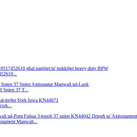
452610...
 Snien 37 T...
York...
ustament Manwali...