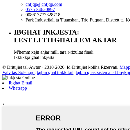
cnfjqp@cnfjqp.com
0575-84620897
008613777328718
Park Industrijali ta 'Fuanshan, Triq Fuquan, Distrett ta' 
IBGĦAT INKJESTA:
LEST LI TITGĦALLEM AKTAR
M'hemm xejn aħjar milli tara r-riżultat finali.
Ikklikkja għal inkjesta
© Drittijiet tal-Awtur - 2010-2026: Id-Drittijiet kollha Riżervati.
Mappa
Valv tas-Solenojd
,
tajbin għal trakk tqil
,
tajbin għas-sistema tal-brejkiji
Ibgħat Email
Whatsapp
x