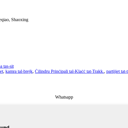
Keqiao, Shaoxing
 tas-sit
et
,
kamra tal-brejk
,
Ċilindru Prinċipali tal-Klaċċ tat-Trakk.
,
partijiet tat-
Whatsapp