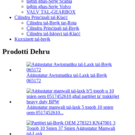
tajbin għas-Serje Scania
tajbin għas-Serje Volvo
VALV TAL-GEARBOX
Ċilindru Prinċipali tal-Klaċċ
Ċilindru tal-Brejk tar-Rota
Ċilindru Prinċipali tal-Brejk
Ċilindru tal-Iskjavi tal-Klaċċ
Kuxxinett tal-brejk
Prodotti Dehru
Aġġustatur Awtomatiku tal-Laxk tal-Brejk
065172
Aġġustatur manwali tal-laxk 5 toqob 10 snien
oem 0517452610...