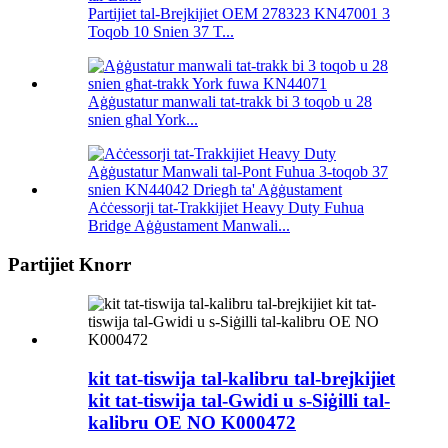
Partijiet tal-Brejkijiet OEM 278323 KN47001 3
Toqob 10 Snien 37 T...
Aġġustatur manwali tat-trakk bi 3 toqob u 28
snien għal York...
Aċċessorji tat-Trakkijiet Heavy Duty Fuhua
Bridge Aġġustament Manwali...
Partijiet Knorr
kit tat-tiswija tal-kalibru tal-brejkijiet
kit tat-tiswija tal-Gwidi u s-Siġilli tal-
kalibru OE NO K000472