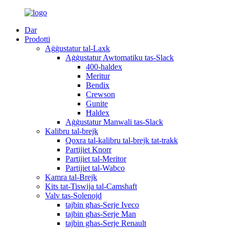
Dar
Prodotti
Aġġustatur tal-Laxk
Aġġustatur Awtomatiku tas-Slack
400-haldex
Meritur
Bendix
Crewson
Gunite
Ħaldex
Aġġustatur Manwali tas-Slack
Kalibru tal-brejk
Qoxra tal-kalibru tal-brejk tat-trakk
Partijiet Knorr
Partijiet tal-Meritor
Partijiet tal-Wabco
Kamra tal-Brejk
Kits tat-Tiswija tal-Camshaft
Valv tas-Solenojd
tajbin għas-Serje Iveco
tajbin għas-Serje Man
tajbin għas-Serje Renault