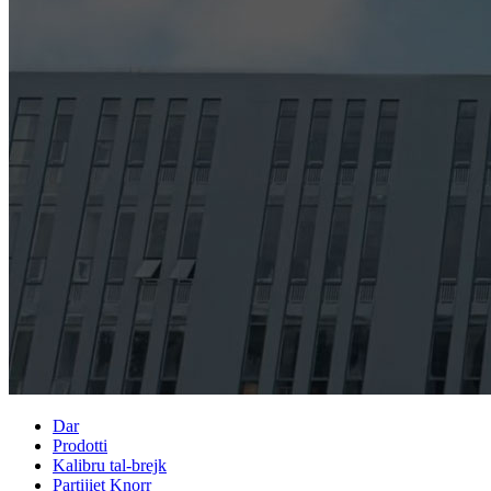
Dar
Prodotti
Kalibru tal-brejk
Partijiet Knorr