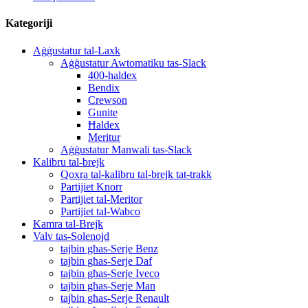
Kategoriji
Aġġustatur tal-Laxk
Aġġustatur Awtomatiku tas-Slack
400-haldex
Bendix
Crewson
Gunite
Ħaldex
Meritur
Aġġustatur Manwali tas-Slack
Kalibru tal-brejk
Qoxra tal-kalibru tal-brejk tat-trakk
Partijiet Knorr
Partijiet tal-Meritor
Partijiet tal-Wabco
Kamra tal-Brejk
Valv tas-Solenojd
tajbin għas-Serje Benz
tajbin għas-Serje Daf
tajbin għas-Serje Iveco
tajbin għas-Serje Man
tajbin għas-Serje Renault