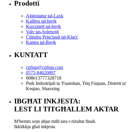
Prodotti
Aġġustatur tal-Laxk
Kalibru tal-brejk
Kuxxinett tal-brejk
Valv tas-Solenojd
Ċilindru Prinċipali tal-Klaċċ
Kamra tal-Brejk
KUNTATT
cnfjqp@cnfjqp.com
0575-84620897
008613777328718
Park Industrijali ta 'Fuanshan, Triq Fuquan, Distrett ta'
Keqiao, Shaoxing
IBGĦAT INKJESTA:
LEST LI TITGĦALLEM AKTAR
M'hemm xejn aħjar milli tara r-riżultat finali.
Ikklikkja għal inkjesta