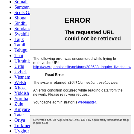
Somali
Samoan
Scots Gaelic
Shona
Sindhi
Sundanese
Swahili
Tajik
Tamil
Telugu
Thai
Ukrainian
Urdu
Uzbek
Vietnamese
Welsh
Xhosa
Yiddish
Yoruba
Zulu
Kinyarwanda
Tatar
Oriya
Turkmen
Uyghur