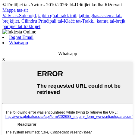
© Drittijiet tal-Awtur - 2010-2026: Id-Drittijiet kollha Riżervati.
Mappa tas-sit
Valv tas-Solenojd
,
tajbin għal trakk tqil
,
tajbin għas-sistema tal-
brejkijiet
,
Ċilindru Prinċipali tal-Klaċċ tat-Trakk.
,
kamra tal-brejk
,
partijiet tat-trakkijiet
,
Ibgħat Email
Whatsapp
Whatsapp
x