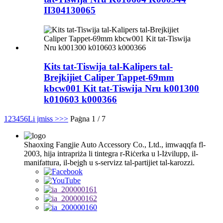
II304130065
Kits tat-Tiswija tal-Kalipers tal-
Brejkijiet Caliper Tappet-69mm
kbcw001 Kit tat-Tiswija Nru k001300
k010603 k000366
1
2
3
4
5
6
Li jmiss >
>>
Paġna 1 / 7
Shaoxing Fangjie Auto Accessory Co., Ltd., imwaqqfa fl-
2003, hija intrapriża li tintegra r-Riċerka u l-Iżvilupp, il-
manifattura, il-bejgħ u s-servizz tal-partijiet tal-karozzi.