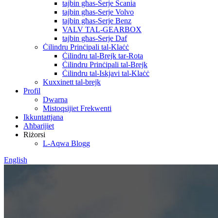
tajbin għas-Serje Scania
tajbin għas-Serje Volvo
tajbin għas-Serje Benz
VALV TAL-GEARBOX
tajbin għas-Serje Daf
Ċilindru Prinċipali tal-Klaċċ
Ċilindru tal-Brejk tar-Rota
Ċilindru Prinċipali tal-Brejk
Ċilindru tal-Iskjavi tal-Klaċċ
Kuxxinett tal-brejk
Profil
Dwarna
Mistoqsijiet Frekwenti
Ikkuntattjana
Aħbarijiet
Riżorsi
L-Aqwa Blogg
English