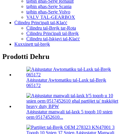
tajbin għas-Serje Renault
tajbin għas-Serje Scania
tajbin għas-Serje Volvo
VALV TAL-GEARBOX
Ċilindru Prinċipali tal-Klaċċ
Ċilindru tal-Brejk tar-Rota
Ċilindru Prinċipali tal-Brejk
Ċilindru tal-Iskjavi tal-Klaċċ
Kuxxinett tal-brejk
Prodotti Dehru
Aġġustatur Awtomatiku tal-Laxk tal-Brejk
065172
Aġġustatur manwali tal-laxk 5 toqob 10 snien
oem 0517452610...