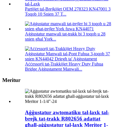
Partijiet tal-Brejkijiet OEM 278323 KN47001 3
Toqob 10 Snien 37 T...
Aġġustatur manwali tat-trakk bi 3 toqob u 28
snien għal York...
Aċċessorji tat-Trakkijiet Heavy Duty Fuhua
Bridge Aġġustament Manwali...
Meritur
Aġġustatur awtomatiku tal-laxk tal-
brejk tat-trakk R802656 adattat
għall-aġġustatur tal-laxk Meritor 1-