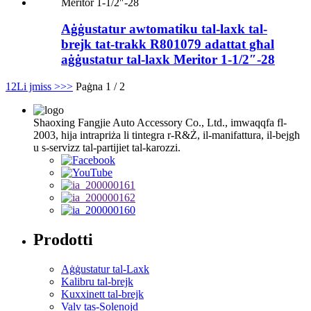
Aġġustatur awtomatiku tal-laxk tal-
brejk tat-trakk R801079 adattat għal
aġġustatur tal-laxk Meritor 1-1/2″-28
1
2
Li jmiss >
>>
Paġna 1 / 2
Shaoxing Fangjie Auto Accessory Co., Ltd., imwaqqfa fl-
2003, hija intrapriża li tintegra r-R&Ż, il-manifattura, il-bejgħ
u s-servizz tal-partijiet tal-karozzi.
Prodotti
Aġġustatur tal-Laxk
Kalibru tal-brejk
Kuxxinett tal-brejk
Valv tas-Solenojd