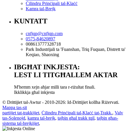
Ċilindru Prinċipali tal-Klaċċ
Kamra tal-Brejk
KUNTATT
cnfjqp@cnfjqp.com
0575-84620897
008613777328718
Park Industrijali ta 'Fuanshan, Triq Fuquan, Distrett ta'
Keqiao, Shaoxing
IBGĦAT INKJESTA:
LEST LI TITGĦALLEM AKTAR
M'hemm xejn aħjar milli tara r-riżultat finali.
Ikklikkja għal inkjesta
© Drittijiet tal-Awtur - 2010-2026: Id-Drittijiet kollha Riżervati.
Mappa tas-sit
partijiet tat-trakkijiet
,
Ċilindru Prinċipali tal-Klaċċ tat-Trakk.
,
Valv
tas-Solenojd
,
kamra tal-brejk
,
tajbin għal trakk tqil
,
tajbin għas-
sistema tal-brejkijiet
,