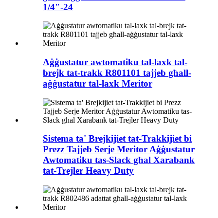
1/4″-24
Aġġustatur awtomatiku tal-laxk tal-
brejk tat-trakk R801101 tajjeb għall-
aġġustatur tal-laxk Meritor
Sistema ta' Brejkijiet tat-Trakkijiet bi
Prezz Tajjeb Serje Meritor Aġġustatur
Awtomatiku tas-Slack għal Xarabank
tat-Trejler Heavy Duty