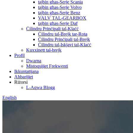
tajbin għas-Serje Scania
tajbin għas-Serje Volvo
tajbin għas-Serje Benz
VALV TAL-GEARBOX
tajbin għas-Serje Daf
Ċilindru Prinċipali tal-Klaċċ
Ċilindru tal-Brejk tar-Rota
Ċilindru Prinċipali tal-Brejk
Ċilindru tal-Iskjavi tal-Klaċċ
Kuxxinett tal-brejk
Profil
Dwarna
Mistoqsijiet Frekwenti
Ikkuntattjana
Aħbarijiet
Riżorsi
L-Aqwa Blogg
English