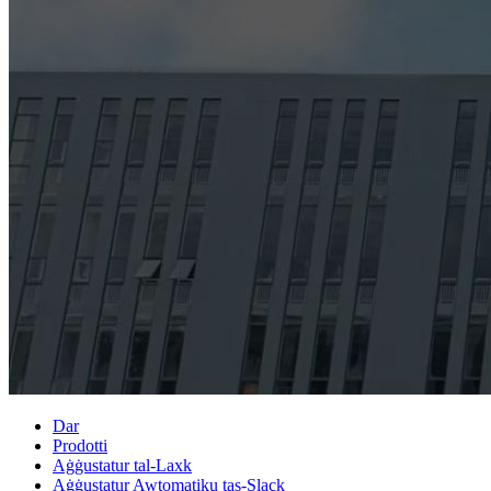
Dar
Prodotti
Aġġustatur tal-Laxk
Aġġustatur Awtomatiku tas-Slack