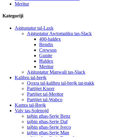
Meritur
Kategoriji
Aġġustatur tal-Laxk
Aġġustatur Awtomatiku tas-Slack
400-haldex
Bendix
Crewson
Gunite
Ħaldex
Meritur
Aġġustatur Manwali tas-Slack
Kalibru tal-brejk
Qoxra tal-kalibru tal-brejk tat-trakk
Partijiet Knorr
Partijiet tal-Meritor
Partijiet tal-Wabco
Kamra tal-Brejk
Valv tas-Solenojd
tajbin għas-Serje Benz
tajbin għas-Serje Daf
tajbin għas-Serje Iveco
tajbin għas-Serje Man