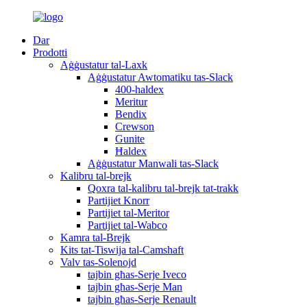
Dar
Prodotti
Aġġustatur tal-Laxk
Aġġustatur Awtomatiku tas-Slack
400-haldex
Meritur
Bendix
Crewson
Gunite
Ħaldex
Aġġustatur Manwali tas-Slack
Kalibru tal-brejk
Qoxra tal-kalibru tal-brejk tat-trakk
Partijiet Knorr
Partijiet tal-Meritor
Partijiet tal-Wabco
Kamra tal-Brejk
Kits tat-Tiswija tal-Camshaft
Valv tas-Solenojd
tajbin għas-Serje Iveco
tajbin għas-Serje Man
tajbin għas-Serje Renault