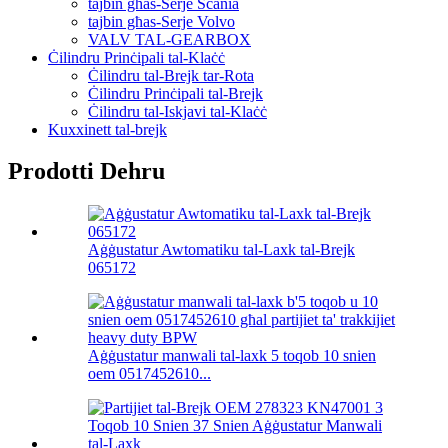
tajbin għas-Serje Scania
tajbin għas-Serje Volvo
VALV TAL-GEARBOX
Ċilindru Prinċipali tal-Klaċċ
Ċilindru tal-Brejk tar-Rota
Ċilindru Prinċipali tal-Brejk
Ċilindru tal-Iskjavi tal-Klaċċ
Kuxxinett tal-brejk
Prodotti Dehru
Aġġustatur Awtomatiku tal-Laxk tal-Brejk
065172
Aġġustatur manwali tal-laxk 5 toqob 10 snien
oem 0517452610...