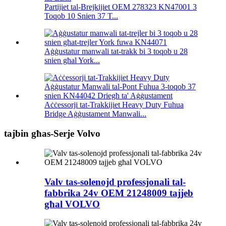
Partijiet tal-Brejkijiet OEM 278323 KN47001 3
Toqob 10 Snien 37 T...
Aġġustatur manwali tat-trakk bi 3 toqob u 28
snien għal York...
Aċċessorji tat-Trakkijiet Heavy Duty Fuhua
Bridge Aġġustament Manwali...
tajbin għas-Serje Volvo
Valv tas-solenojd professjonali tal-
fabbrika 24v OEM 21248009 tajjeb
għal VOLVO