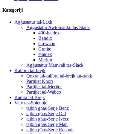
Kategoriji
Aġġustatur tal-Laxk
Aġġustatur Awtomatiku tas-Slack
400-haldex
Bendix
Crewson
Gunite
Ħaldex
Meritur
Aġġustatur Manwali tas-Slack
Kalibru tal-brejk
Qoxra tal-kalibru tal-brejk tat-trakk
Partijiet Knorr
Partijiet tal-Meritor
Partijiet tal-Wabco
Kamra tal-Brejk
Valv tas-Solenojd
tajbin għas-Serje Benz
tajbin għas-Serje Daf
tajbin għas-Serje Iveco
tajbin għas-Serje Man
tajbin għas-Serje Renault