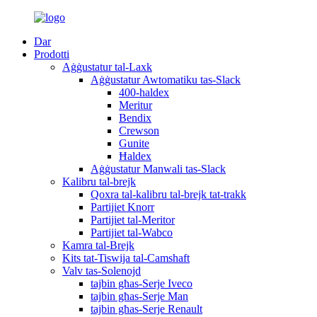
Dar
Prodotti
Aġġustatur tal-Laxk
Aġġustatur Awtomatiku tas-Slack
400-haldex
Meritur
Bendix
Crewson
Gunite
Ħaldex
Aġġustatur Manwali tas-Slack
Kalibru tal-brejk
Qoxra tal-kalibru tal-brejk tat-trakk
Partijiet Knorr
Partijiet tal-Meritor
Partijiet tal-Wabco
Kamra tal-Brejk
Kits tat-Tiswija tal-Camshaft
Valv tas-Solenojd
tajbin għas-Serje Iveco
tajbin għas-Serje Man
tajbin għas-Serje Renault