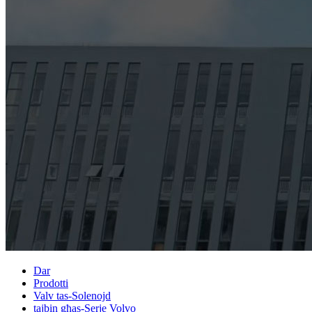
Dar
Prodotti
Valv tas-Solenojd
tajbin għas-Serje Volvo