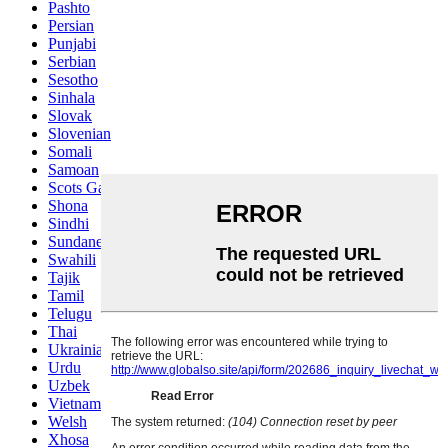
Pashto
Persian
Punjabi
Serbian
Sesotho
Sinhala
Slovak
Slovenian
Somali
Samoan
Scots Gaelic
Shona
Sindhi
Sundanese
Swahili
Tajik
Tamil
Telugu
Thai
Ukrainian
Urdu
Uzbek
Vietnamese
Welsh
Xhosa