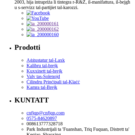
2003, hija intrapriża li tintegra r-R&Ż, il-manifattura, il-bejgħ
u s-servizz tal-partijiet tal-karozzi.
Prodotti
Aġġustatur tal-Laxk
Kalibru tal-brejk
Kuxxinett tal-brejk
Valv tas-Solenojd
Ċilindru Prinċipali tal-Klaċċ
Kamra tal-Brejk
KUNTATT
cnfjqp@cnfjqp.com
0575-84620897
008613777328718
Park Industrijali ta 'Fuanshan, Triq Fuquan, Distrett ta'
Keqiao, Shaoxing