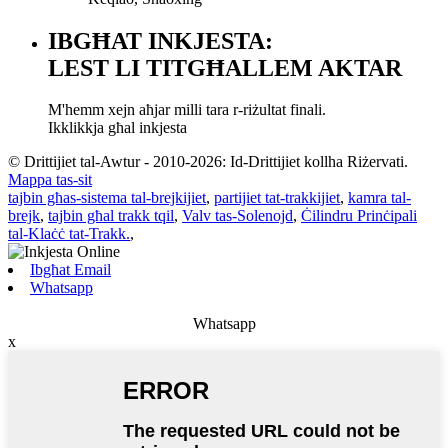
IBGĦAT INKJESTA:
LEST LI TITGĦALLEM AKTAR
M'hemm xejn aħjar milli tara r-riżultat finali.
Ikklikkja għal inkjesta
© Drittijiet tal-Awtur - 2010-2026: Id-Drittijiet kollha Riżervati.
Mappa tas-sit
tajbin għas-sistema tal-brejkijiet
,
partijiet tat-trakkijiet
,
kamra tal-
brejk
,
tajbin għal trakk tqil
,
Valv tas-Solenojd
,
Ċilindru Prinċipali
tal-Klaċċ tat-Trakk.
,
Ibgħat Email
Whatsapp
Whatsapp
x