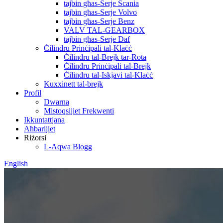
tajbin għas-Serje Scania
tajbin għas-Serje Volvo
tajbin għas-Serje Benz
VALV TAL-GEARBOX
tajbin għas-Serje Daf
Ċilindru Prinċipali tal-Klaċċ
Ċilindru tal-Brejk tar-Rota
Ċilindru Prinċipali tal-Brejk
Ċilindru tal-Iskjavi tal-Klaċċ
Kuxxinett tal-brejk
Profil
Dwarna
Mistoqsijiet Frekwenti
Ikkuntattjana
Aħbarijiet
Riżorsi
L-Aqwa Blogg
English