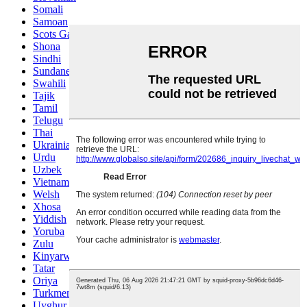
Somali
Samoan
Scots Gaelic
Shona
Sindhi
Sundanese
Swahili
Tajik
Tamil
Telugu
Thai
Ukrainian
Urdu
Uzbek
Vietnamese
Welsh
Xhosa
Yiddish
Yoruba
Zulu
Kinyarwanda
Tatar
Oriya
Turkmen
Uyghur