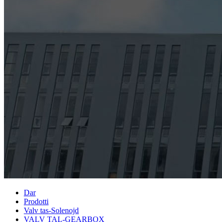
Dar
Prodotti
Valv tas-Solenojd
VALV TAL-GEARBOX