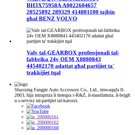
BH3X75958A A0022604657
20525892 289329 414801100 tajbin
għal BENZ VOLVO
Valv tal-GEARBOX professjonali tal-
fabbrika 24v OEM X8880843
445402170 adattat għal partijiet ta'
trakkijiet tqal
Shaoxing Fangjie Auto Accessory Co., Ltd., imwaqqfa fl-
2003, hija intrapriża li tintegra r-R&Ż, il-manifattura, il-bejgħ
u s-servizz tal-partijiet tal-karozzi.