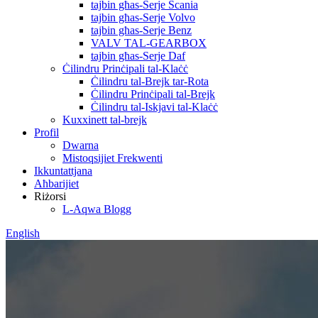
tajbin għas-Serje Scania
tajbin għas-Serje Volvo
tajbin għas-Serje Benz
VALV TAL-GEARBOX
tajbin għas-Serje Daf
Ċilindru Prinċipali tal-Klaċċ
Ċilindru tal-Brejk tar-Rota
Ċilindru Prinċipali tal-Brejk
Ċilindru tal-Iskjavi tal-Klaċċ
Kuxxinett tal-brejk
Profil
Dwarna
Mistoqsijiet Frekwenti
Ikkuntattjana
Aħbarijiet
Riżorsi
L-Aqwa Blogg
English