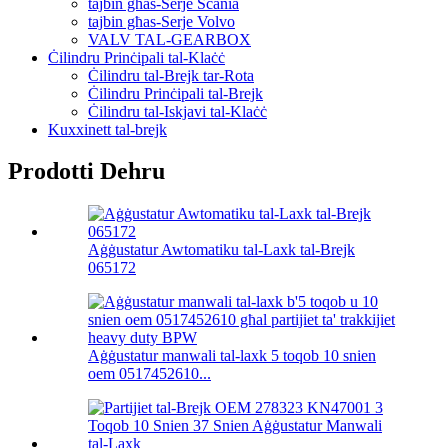
tajbin għas-Serje Scania
tajbin għas-Serje Volvo
VALV TAL-GEARBOX
Ċilindru Prinċipali tal-Klaċċ
Ċilindru tal-Brejk tar-Rota
Ċilindru Prinċipali tal-Brejk
Ċilindru tal-Iskjavi tal-Klaċċ
Kuxxinett tal-brejk
Prodotti Dehru
Aġġustatur Awtomatiku tal-Laxk tal-Brejk
065172
Aġġustatur manwali tal-laxk 5 toqob 10 snien
oem 0517452610...