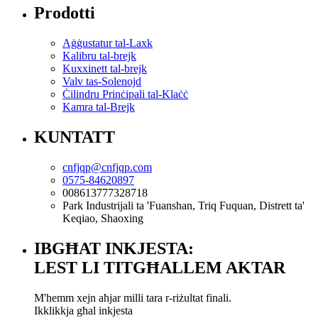
Prodotti
Aġġustatur tal-Laxk
Kalibru tal-brejk
Kuxxinett tal-brejk
Valv tas-Solenojd
Ċilindru Prinċipali tal-Klaċċ
Kamra tal-Brejk
KUNTATT
cnfjqp@cnfjqp.com
0575-84620897
008613777328718
Park Industrijali ta 'Fuanshan, Triq Fuquan, Distrett ta'
Keqiao, Shaoxing
IBGĦAT INKJESTA:
LEST LI TITGĦALLEM AKTAR
M'hemm xejn aħjar milli tara r-riżultat finali.
Ikklikkja għal inkjesta