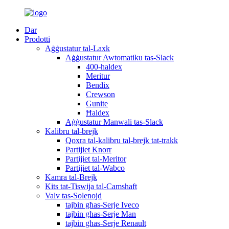
Dar
Prodotti
Aġġustatur tal-Laxk
Aġġustatur Awtomatiku tas-Slack
400-haldex
Meritur
Bendix
Crewson
Gunite
Ħaldex
Aġġustatur Manwali tas-Slack
Kalibru tal-brejk
Qoxra tal-kalibru tal-brejk tat-trakk
Partijiet Knorr
Partijiet tal-Meritor
Partijiet tal-Wabco
Kamra tal-Brejk
Kits tat-Tiswija tal-Camshaft
Valv tas-Solenojd
tajbin għas-Serje Iveco
tajbin għas-Serje Man
tajbin għas-Serje Renault