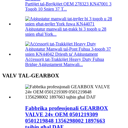
Partijiet tal-Brejkijiet OEM 278323 KN47001 3
Toqob 10 Snien 37 T...
Aġġustatur manwali tat-trakk bi 3 toqob u 28
snien għal York...
Aċċessorji tat-Trakkijiet Heavy Duty Fuhua
Bridge Aġġustament Manwali...
VALV TAL-GEARBOX
Fabbrika professjonali GEARBOX
VALVE 24v OEM 0501219309
0501219848 1356298002 1897663
tajbin għal DAF