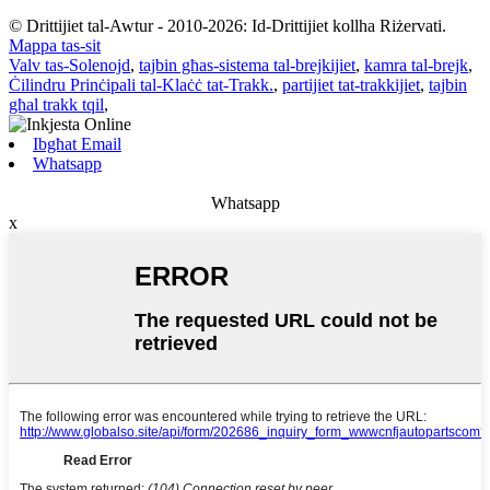
© Drittijiet tal-Awtur - 2010-2026: Id-Drittijiet kollha Riżervati.
Mappa tas-sit
Valv tas-Solenojd
,
tajbin għas-sistema tal-brejkijiet
,
kamra tal-brejk
,
Ċilindru Prinċipali tal-Klaċċ tat-Trakk.
,
partijiet tat-trakkijiet
,
tajbin
għal trakk tqil
,
Ibgħat Email
Whatsapp
Whatsapp
x