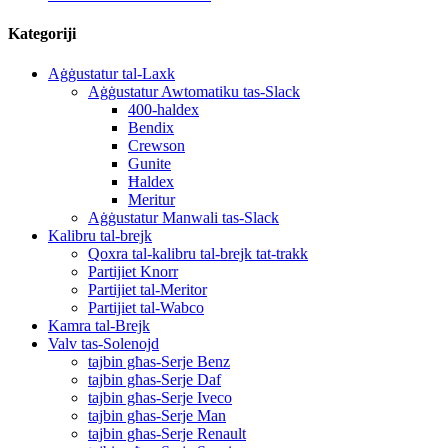
Kategoriji
Aġġustatur tal-Laxk
Aġġustatur Awtomatiku tas-Slack
400-haldex
Bendix
Crewson
Gunite
Ħaldex
Meritur
Aġġustatur Manwali tas-Slack
Kalibru tal-brejk
Qoxra tal-kalibru tal-brejk tat-trakk
Partijiet Knorr
Partijiet tal-Meritor
Partijiet tal-Wabco
Kamra tal-Brejk
Valv tas-Solenojd
tajbin għas-Serje Benz
tajbin għas-Serje Daf
tajbin għas-Serje Iveco
tajbin għas-Serje Man
tajbin għas-Serje Renault