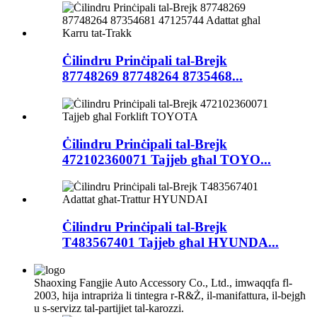
Ċilindru Prinċipali tal-Brejk
87748269 87748264 8735468...
Ċilindru Prinċipali tal-Brejk
472102360071 Tajjeb għal TOYO...
Ċilindru Prinċipali tal-Brejk
T483567401 Tajjeb għal HYUNDA...
Shaoxing Fangjie Auto Accessory Co., Ltd., imwaqqfa fl-
2003, hija intrapriża li tintegra r-R&Ż, il-manifattura, il-bejgħ
u s-servizz tal-partijiet tal-karozzi.