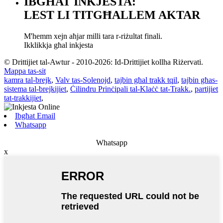
IBGĦAT INKJESTA:
LEST LI TITGĦALLEM AKTAR
M'hemm xejn aħjar milli tara r-riżultat finali.
Ikklikkja għal inkjesta
© Drittijiet tal-Awtur - 2010-2026: Id-Drittijiet kollha Riżervati.
Mappa tas-sit
kamra tal-brejk
,
Valv tas-Solenojd
,
tajbin għal trakk tqil
,
tajbin għas-
sistema tal-brejkijiet
,
Ċilindru Prinċipali tal-Klaċċ tat-Trakk.
,
partijiet
tat-trakkijiet
,
Ibgħat Email
Whatsapp
Whatsapp
x