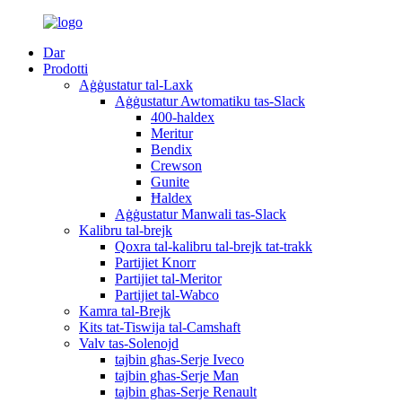
Dar
Prodotti
Aġġustatur tal-Laxk
Aġġustatur Awtomatiku tas-Slack
400-haldex
Meritur
Bendix
Crewson
Gunite
Ħaldex
Aġġustatur Manwali tas-Slack
Kalibru tal-brejk
Qoxra tal-kalibru tal-brejk tat-trakk
Partijiet Knorr
Partijiet tal-Meritor
Partijiet tal-Wabco
Kamra tal-Brejk
Kits tat-Tiswija tal-Camshaft
Valv tas-Solenojd
tajbin għas-Serje Iveco
tajbin għas-Serje Man
tajbin għas-Serje Renault