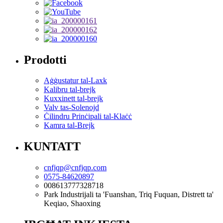
Prodotti
Aġġustatur tal-Laxk
Kalibru tal-brejk
Kuxxinett tal-brejk
Valv tas-Solenojd
Ċilindru Prinċipali tal-Klaċċ
Kamra tal-Brejk
KUNTATT
cnfjqp@cnfjqp.com
0575-84620897
008613777328718
Park Industrijali ta 'Fuanshan, Triq Fuquan, Distrett ta'
Keqiao, Shaoxing