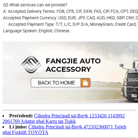
Preċedenti:
Ċilindru Prinċipali tal-Brejk 1233426 1143092
2061769 Adattat għal Karru tat-Trakk
Li jmiss:
Ċilindru Prinċipali tal-Brejk 472102360071 Tajjeb
għal Forklift TOYOTA