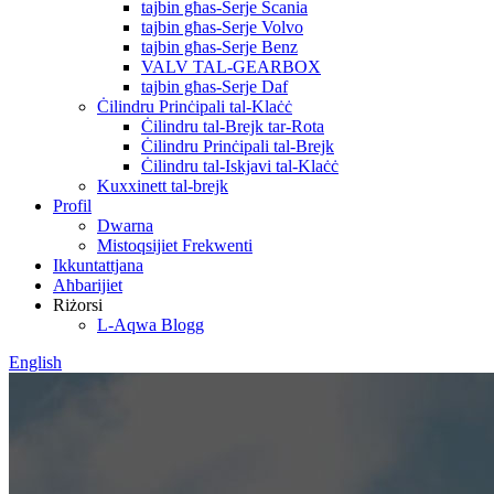
tajbin għas-Serje Scania
tajbin għas-Serje Volvo
tajbin għas-Serje Benz
VALV TAL-GEARBOX
tajbin għas-Serje Daf
Ċilindru Prinċipali tal-Klaċċ
Ċilindru tal-Brejk tar-Rota
Ċilindru Prinċipali tal-Brejk
Ċilindru tal-Iskjavi tal-Klaċċ
Kuxxinett tal-brejk
Profil
Dwarna
Mistoqsijiet Frekwenti
Ikkuntattjana
Aħbarijiet
Riżorsi
L-Aqwa Blogg
English