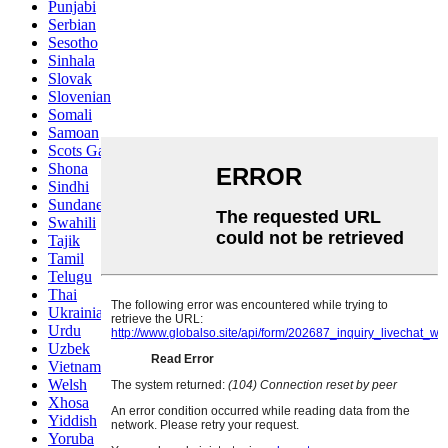
Punjabi
Serbian
Sesotho
Sinhala
Slovak
Slovenian
Somali
Samoan
Scots Gaelic
Shona
Sindhi
Sundanese
Swahili
Tajik
Tamil
Telugu
Thai
Ukrainian
Urdu
Uzbek
Vietnamese
Welsh
Xhosa
Yiddish
Yoruba