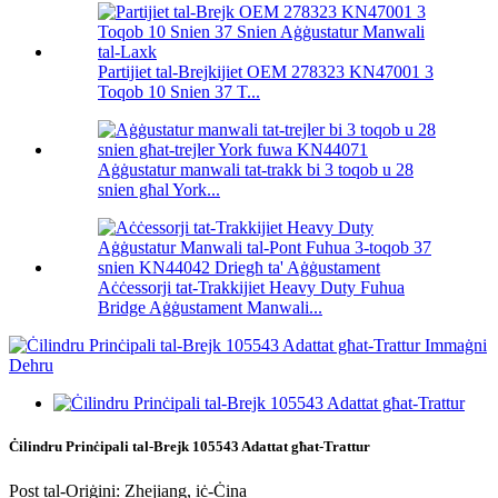
Partijiet tal-Brejkijiet OEM 278323 KN47001 3
Toqob 10 Snien 37 T...
Aġġustatur manwali tat-trakk bi 3 toqob u 28
snien għal York...
Aċċessorji tat-Trakkijiet Heavy Duty Fuhua
Bridge Aġġustament Manwali...
Ċilindru Prinċipali tal-Brejk 105543 Adattat għat-Trattur
Post tal-Oriġini: Zhejiang, iċ-Ċina