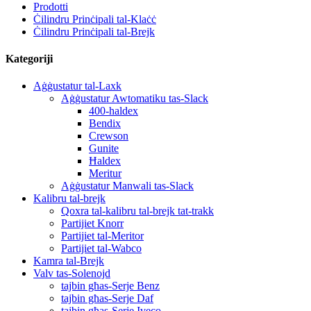
Prodotti
Ċilindru Prinċipali tal-Klaċċ
Ċilindru Prinċipali tal-Brejk
Kategoriji
Aġġustatur tal-Laxk
Aġġustatur Awtomatiku tas-Slack
400-haldex
Bendix
Crewson
Gunite
Ħaldex
Meritur
Aġġustatur Manwali tas-Slack
Kalibru tal-brejk
Qoxra tal-kalibru tal-brejk tat-trakk
Partijiet Knorr
Partijiet tal-Meritor
Partijiet tal-Wabco
Kamra tal-Brejk
Valv tas-Solenojd
tajbin għas-Serje Benz
tajbin għas-Serje Daf
tajbin għas-Serje Iveco