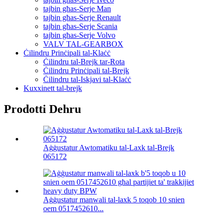
tajbin għas-Serje Man
tajbin għas-Serje Renault
tajbin għas-Serje Scania
tajbin għas-Serje Volvo
VALV TAL-GEARBOX
Ċilindru Prinċipali tal-Klaċċ
Ċilindru tal-Brejk tar-Rota
Ċilindru Prinċipali tal-Brejk
Ċilindru tal-Iskjavi tal-Klaċċ
Kuxxinett tal-brejk
Prodotti Dehru
Aġġustatur Awtomatiku tal-Laxk tal-Brejk
065172
Aġġustatur manwali tal-laxk 5 toqob 10 snien
oem 0517452610...