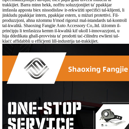
trakkijiet. Barra minn hekk, noffru soluzzjonijiet ta' ppakkjar
imfassla apposta biex nissodisfaw ir-rekwiżiti speċifiċi tal-klijenti, li
jinkludu ppakkjar intern, ppakkjar estern, u miżuri protettivi. Fil-
produzzjoni, aħna nżommu b'mod rigoruż mal-istandards tal-kontroll
tal-kwalità. Shaoxing Fangjie Auto Accessory Co,.ltd. iżżomm il-
prinċipju li tenfasizza kemm il-kwalità kif ukoll l-innovazzjoni, u
hija ddedikata għall-provvista ta' prodotti taċ-ċilindru ewlieni tal-
klaċċ affidabbli u effiċjenti lill-industrija tat-trakkijiet.