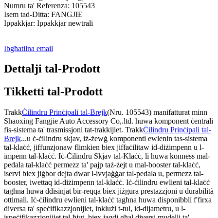
Numru ta' Referenza: 105543
Isem tad-Ditta: FANGJIE
Ippakkjar: Ippakkjar newtrali
Ibgħatilna email
Dettalji tal-Prodott
Tikketti tal-Prodott
Trakk
Ċilindru Prinċipali tal-Brejk
(Nru. 105543) manifatturat minn
Shaoxing Fangjie Auto Accessory Co,.ltd. huwa komponent ċentrali
fis-sistema ta' trasmissjoni tat-trakkijiet. Trakk
Ċilindru Prinċipali tal-
Brejk
...u ċ-ċilindru skjav, iż-żewġ komponenti ewlenin tas-sistema
tal-klaċċ, jiffunzjonaw flimkien biex jiffaċilitaw id-diżimpenn u l-
impenn tal-klaċċ. Iċ-Ċilindru Skjav tal-Klaċċ, li huwa konness mal-
pedala tal-klaċċ permezz ta' pajp taż-żejt u mal-booster tal-klaċċ,
iservi biex jiġbor dejta dwar l-ivvjaġġar tal-pedala u, permezz tal-
booster, iwettaq id-diżimpenn tal-klaċċ. Iċ-ċilindru ewlieni tal-klaċċ
tagħna huwa ddisinjat bir-reqqa biex jiżgura prestazzjoni u durabilità
ottimali. Iċ-ċilindru ewlieni tal-klaċċ tagħna huwa disponibbli f'firxa
diversa ta' speċifikazzjonijiet, inklużi t-tul, id-dijametru, u l-
ispeċifikazzjonijiet tal-ħjut, biex jaqdi għal diversi mudelli ta'