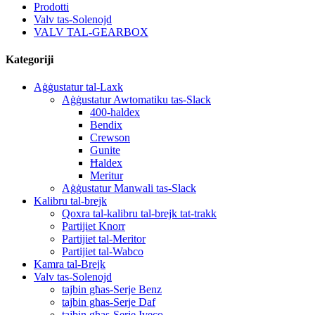
Prodotti
Valv tas-Solenojd
VALV TAL-GEARBOX
Kategoriji
Aġġustatur tal-Laxk
Aġġustatur Awtomatiku tas-Slack
400-haldex
Bendix
Crewson
Gunite
Ħaldex
Meritur
Aġġustatur Manwali tas-Slack
Kalibru tal-brejk
Qoxra tal-kalibru tal-brejk tat-trakk
Partijiet Knorr
Partijiet tal-Meritor
Partijiet tal-Wabco
Kamra tal-Brejk
Valv tas-Solenojd
tajbin għas-Serje Benz
tajbin għas-Serje Daf
tajbin għas-Serje Iveco