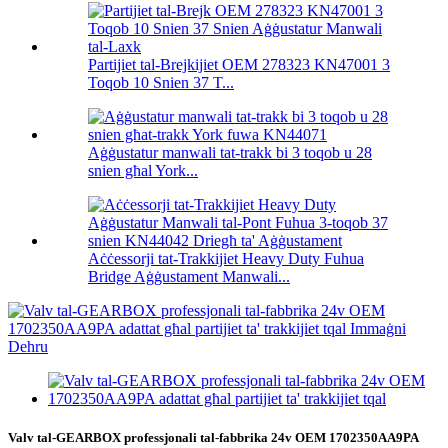
Partijiet tal-Brejkijiet OEM 278323 KN47001 3
Toqob 10 Snien 37 T...
Aġġustatur manwali tat-trakk bi 3 toqob u 28
snien għal York...
Aċċessorji tat-Trakkijiet Heavy Duty Fuhua
Bridge Aġġustament Manwali...
Valv tal-GEARBOX professjonali tal-fabbrika 24v OEM 1702350AA9PA