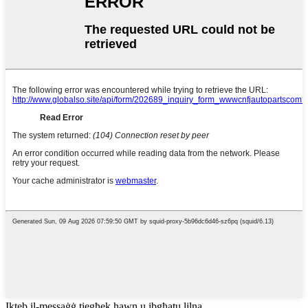
Ikteb il-messaġġ tiegħek hawn u ibgħatu lilna