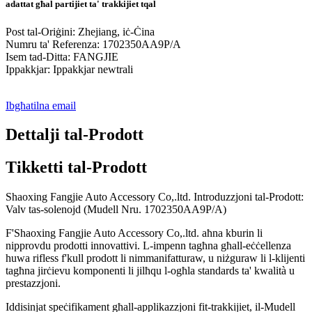
adattat għal partijiet ta' trakkijiet tqal
Post tal-Oriġini: Zhejiang, iċ-Ċina
Numru ta' Referenza: 1702350AA9P/A
Isem tad-Ditta: FANGJIE
Ippakkjar: Ippakkjar newtrali
Ibgħatilna email
Dettalji tal-Prodott
Tikketti tal-Prodott
Shaoxing Fangjie Auto Accessory Co,.ltd. Introduzzjoni tal-Prodott:
Valv tas-solenojd (Mudell Nru. 1702350AA9P/A)
F'Shaoxing Fangjie Auto Accessory Co,.ltd. aħna kburin li
nipprovdu prodotti innovattivi. L-impenn tagħna għall-eċċellenza
huwa rifless f'kull prodott li nimmanifatturaw, u niżguraw li l-klijenti
tagħna jirċievu komponenti li jilħqu l-ogħla standards ta' kwalità u
prestazzjoni.
Iddisinjat speċifikament għall-applikazzjoni fit-trakkijiet, il-Mudell