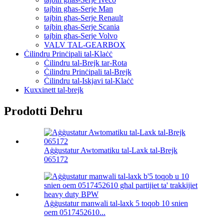
tajbin għas-Serje Man
tajbin għas-Serje Renault
tajbin għas-Serje Scania
tajbin għas-Serje Volvo
VALV TAL-GEARBOX
Ċilindru Prinċipali tal-Klaċċ
Ċilindru tal-Brejk tar-Rota
Ċilindru Prinċipali tal-Brejk
Ċilindru tal-Iskjavi tal-Klaċċ
Kuxxinett tal-brejk
Prodotti Dehru
Aġġustatur Awtomatiku tal-Laxk tal-Brejk
065172
Aġġustatur manwali tal-laxk 5 toqob 10 snien
oem 0517452610...