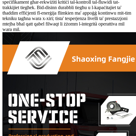
speċifikament għar-rekwiżiti kritiċi tal-kontroll tal-fluwidi tat-
trakkijiet tiegħek. Bid-disinn durabbli tiegħu u l-kapaċitajiet ta'
tħaddim effiċjenti fl-enerġija flimkien ma' appoġġ kontinwu mit-tim
tekniku tagħna wara x-xiri; tista' tesperjenza livelli ta' prestazzjoni
mtejba bħal qatt qabel filwaqt li żżomm l-integrità operattiva mil
wara mil.