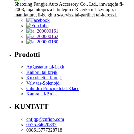
Shaoxing Fangjie Auto Accessory Co., Ltd., imwaqqfa fl-
2003, hija intrapriża li tintegra r-Riċerka u l-Iżvilupp, il-
manifattura, il-bejgħ u s-servizz tal-partijiet tal-karozzi.
Prodotti
Aġġustatur tal-Laxk
Kalibru tal-brejk
Kuxxinett tal-brejk
Valv tas-Solenojd
Ċilindru Prinċipali tal-Klaċċ
Kamra tal-Brejk
KUNTATT
cnfjqp@cnfjqp.com
0575-84620897
008613777328718