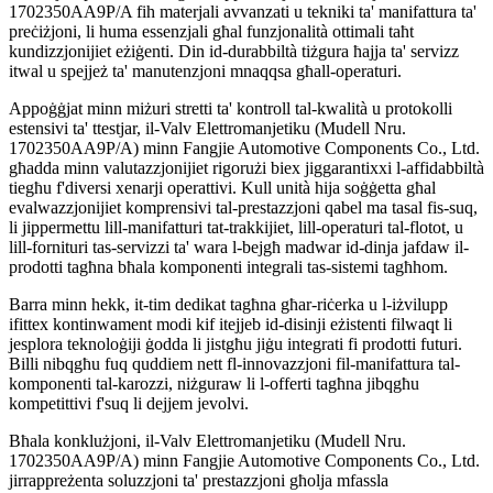
1702350AA9P/A fih materjali avvanzati u tekniki ta' manifattura ta'
preċiżjoni, li huma essenzjali għal funzjonalità ottimali taħt
kundizzjonijiet eżiġenti. Din id-durabbiltà tiżgura ħajja ta' servizz
itwal u spejjeż ta' manutenzjoni mnaqqsa għall-operaturi.
Appoġġjat minn miżuri stretti ta' kontroll tal-kwalità u protokolli
estensivi ta' ttestjar, il-Valv Elettromanjetiku (Mudell Nru.
1702350AA9P/A) minn Fangjie Automotive Components Co., Ltd.
għadda minn valutazzjonijiet rigorużi biex jiggarantixxi l-affidabbiltà
tiegħu f'diversi xenarji operattivi. Kull unità hija soġġetta għal
evalwazzjonijiet komprensivi tal-prestazzjoni qabel ma tasal fis-suq,
li jippermettu lill-manifatturi tat-trakkijiet, lill-operaturi tal-flotot, u
lill-fornituri tas-servizzi ta' wara l-bejgħ madwar id-dinja jafdaw il-
prodotti tagħna bħala komponenti integrali tas-sistemi tagħhom.
Barra minn hekk, it-tim dedikat tagħna għar-riċerka u l-iżvilupp
ifittex kontinwament modi kif itejjeb id-disinji eżistenti filwaqt li
jesplora teknoloġiji ġodda li jistgħu jiġu integrati fi prodotti futuri.
Billi nibqgħu fuq quddiem nett fl-innovazzjoni fil-manifattura tal-
komponenti tal-karozzi, niżguraw li l-offerti tagħna jibqgħu
kompetittivi f'suq li dejjem jevolvi.
Bħala konklużjoni, il-Valv Elettromanjetiku (Mudell Nru.
1702350AA9P/A) minn Fangjie Automotive Components Co., Ltd.
jirrappreżenta soluzzjoni ta' prestazzjoni għolja mfassla