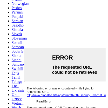
Norwegian
Pashto
Persian
Punjabi
Serbian
Sesotho
Sinhala
Slovak
Slovenian
Somali
Samoan
Scots Gaelic
Shona
Sindhi
Sundanese
Swahili
Tajik
Tamil
Telugu
Thai
Ukrainian
Urdu
Uzbek
Vietnamese
Welsh