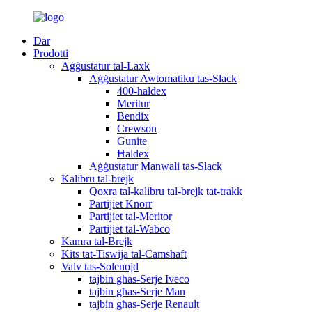
Dar
Prodotti
Aġġustatur tal-Laxk
Aġġustatur Awtomatiku tas-Slack
400-haldex
Meritur
Bendix
Crewson
Gunite
Ħaldex
Aġġustatur Manwali tas-Slack
Kalibru tal-brejk
Qoxra tal-kalibru tal-brejk tat-trakk
Partijiet Knorr
Partijiet tal-Meritor
Partijiet tal-Wabco
Kamra tal-Brejk
Kits tat-Tiswija tal-Camshaft
Valv tas-Solenojd
tajbin għas-Serje Iveco
tajbin għas-Serje Man
tajbin għas-Serje Renault