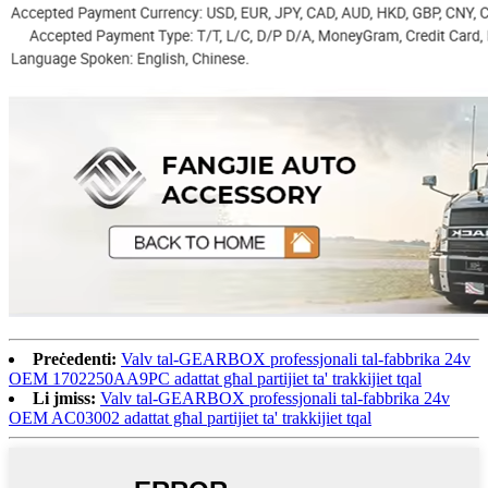
Preċedenti:
Valv tal-GEARBOX professjonali tal-fabbrika 24v
OEM 1702250AA9PC adattat għal partijiet ta' trakkijiet tqal
Li jmiss:
Valv tal-GEARBOX professjonali tal-fabbrika 24v
OEM AC03002 adattat għal partijiet ta' trakkijiet tqal