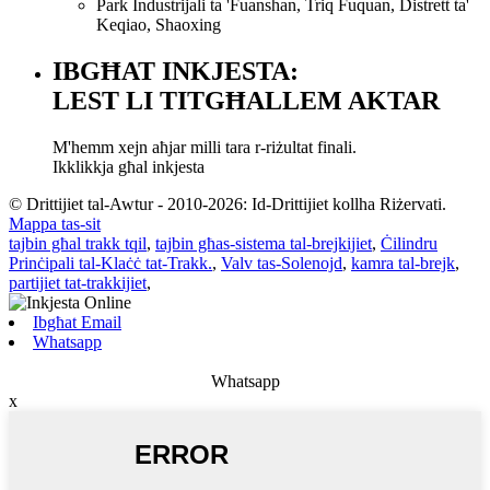
Park Industrijali ta 'Fuanshan, Triq Fuquan, Distrett ta'
Keqiao, Shaoxing
IBGĦAT INKJESTA:
LEST LI TITGĦALLEM AKTAR
M'hemm xejn aħjar milli tara r-riżultat finali.
Ikklikkja għal inkjesta
© Drittijiet tal-Awtur - 2010-2026: Id-Drittijiet kollha Riżervati.
Mappa tas-sit
tajbin għal trakk tqil
,
tajbin għas-sistema tal-brejkijiet
,
Ċilindru
Prinċipali tal-Klaċċ tat-Trakk.
,
Valv tas-Solenojd
,
kamra tal-brejk
,
partijiet tat-trakkijiet
,
Ibgħat Email
Whatsapp
Whatsapp
x