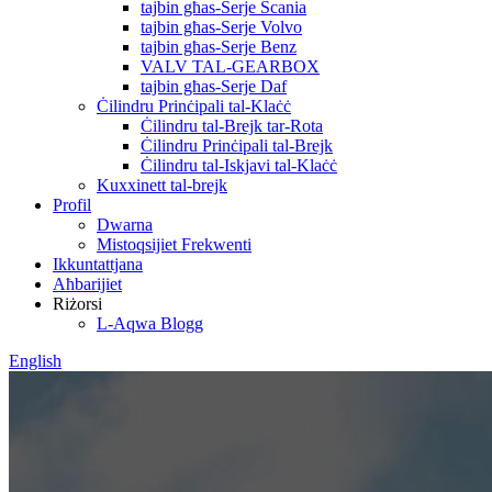
tajbin għas-Serje Scania
tajbin għas-Serje Volvo
tajbin għas-Serje Benz
VALV TAL-GEARBOX
tajbin għas-Serje Daf
Ċilindru Prinċipali tal-Klaċċ
Ċilindru tal-Brejk tar-Rota
Ċilindru Prinċipali tal-Brejk
Ċilindru tal-Iskjavi tal-Klaċċ
Kuxxinett tal-brejk
Profil
Dwarna
Mistoqsijiet Frekwenti
Ikkuntattjana
Aħbarijiet
Riżorsi
L-Aqwa Blogg
English