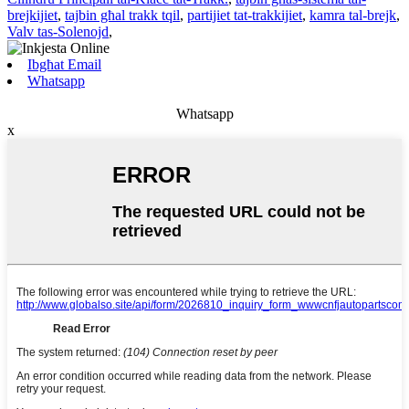
brejkijiet
,
tajbin għal trakk tqil
,
partijiet tat-trakkijiet
,
kamra tal-brejk
,
Valv tas-Solenojd
,
Ibgħat Email
Whatsapp
Whatsapp
x