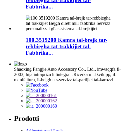
rebbiegħa tat-trakkijiet tal-
Fabbrika...
100.3519200 Kamra tal-brejk tar-
rebbiegħa tat-trakkijiet tal-
Fabbrika...
Shaoxing Fangjie Auto Accessory Co., Ltd., imwaqqfa fl-
2003, hija intrapriża li tintegra r-Riċerka u l-Iżvilupp, il-
manifattura, il-bejgħ u s-servizz tal-partijiet tal-karozzi.
Prodotti
Aġġustatur tal-Laxk