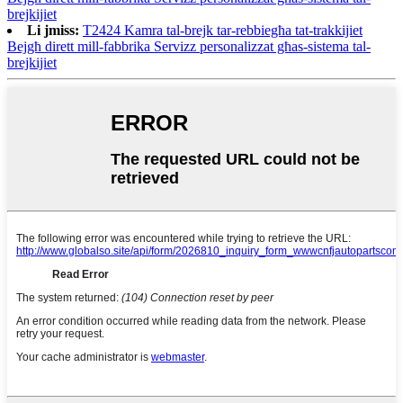
brejkijiet
Li jmiss:
T2424 Kamra tal-brejk tar-rebbiegħa tat-trakkijiet
Bejgħ dirett mill-fabbrika Servizz personalizzat għas-sistema tal-
brejkijiet