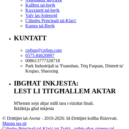
Kalibru tal-brejk
Kuxxinett tal-brejk
Valv tas-Solenojd
Ċilindru Prinċipali tal-Klaċċ
Kamra tal-Brejk
KUNTATT
cnfjqp@cnfjqp.com
0575-84620897
008613777328718
Park Industrijali ta 'Fuanshan, Triq Fuquan, Distrett ta'
Keqiao, Shaoxing
IBGĦAT INKJESTA:
LEST LI TITGĦALLEM AKTAR
M'hemm xejn aħjar milli tara r-riżultat finali.
Ikklikkja għal inkjesta
© Drittijiet tal-Awtur - 2010-2026: Id-Drittijiet kollha Riżervati.
Mappa tas-sit
Ċilindru Prinċipali tal-Klaċċ tat-Trakk.
,
tajbin għas-sistema tal-