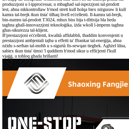
produzzjoni u l-ipproċessar, u mbagħad sal-ispezzjoni tal-prodott
lest, aħna nikkontrollaw b'mod strett kull ħolqa biex niżguraw li kull
kamra tal-brejk tkun tista' tilħaq livell eċċellenti. Il-kamra tal-brejk,
bin-numru tal-prodott T3024, mhux biss hija t-tfittxija bla heda
tagħna għall-innovazzjoni teknoloġika, iżda wkoll l-impenn tagħna
għas-sikurezza tal-klijent.
B'prestazzjoni eċċellenti, kwalità affidabbli, tħaddim konvenjenti u
prestazzjoni ambjentali tajba u effetti ta' ffrankar tal-enerġija, aħna
nżidu s-serħan tal-moħħ u s-sigurtà fis-sewqan tiegħek. Agħżel lilna,
sabiex tkun tista' timxi 'l quddiem b'mod sikur u effiċjenti f'kull
vjaġġ, u toħloq għada brillanti!