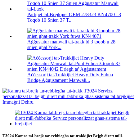
Partijiet tal-Brejkijiet OEM 278323 KN47001 3
Toqob 10 Snien 37 T...
Aġġustatur manwali tat-trakk bi 3 toqob u 28
snien għal York...
Aċċessorji tat-Trakkijiet Heavy Duty Fuhua
Bridge Aġġustament Manwali...
T3024 Kamra tal-brejk tar-rebbiegħa tat-trakkijiet Bejgħ dirett mill-