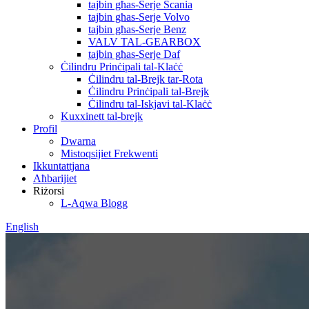
tajbin għas-Serje Scania
tajbin għas-Serje Volvo
tajbin għas-Serje Benz
VALV TAL-GEARBOX
tajbin għas-Serje Daf
Ċilindru Prinċipali tal-Klaċċ
Ċilindru tal-Brejk tar-Rota
Ċilindru Prinċipali tal-Brejk
Ċilindru tal-Iskjavi tal-Klaċċ
Kuxxinett tal-brejk
Profil
Dwarna
Mistoqsijiet Frekwenti
Ikkuntattjana
Aħbarijiet
Riżorsi
L-Aqwa Blogg
English