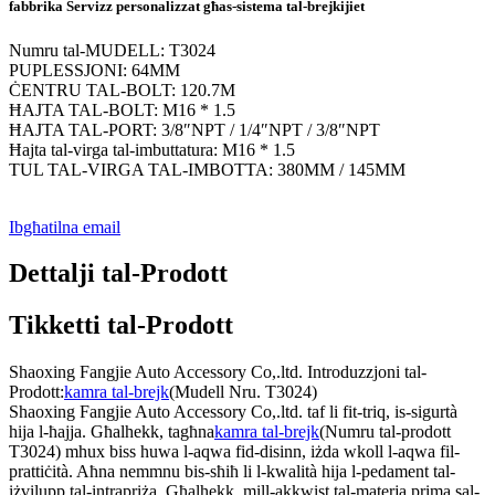
fabbrika Servizz personalizzat għas-sistema tal-brejkijiet
Numru tal-MUDELL: T3024
PUPLESSJONI: 64MM
ĊENTRU TAL-BOLT: 120.7M
ĦAJTA TAL-BOLT: M16 * 1.5
ĦAJTA TAL-PORT: 3/8″NPT / 1/4″NPT / 3/8″NPT
Ħajta tal-virga tal-imbuttatura: M16 * 1.5
TUL TAL-VIRGA TAL-IMBOTTA: 380MM / 145MM
Ibgħatilna email
Dettalji tal-Prodott
Tikketti tal-Prodott
Shaoxing Fangjie Auto Accessory Co,.ltd. Introduzzjoni tal-
Prodott:
kamra tal-brejk
(Mudell Nru. T3024)
Shaoxing Fangjie Auto Accessory Co,.ltd. taf li fit-triq, is-sigurtà
hija l-ħajja. Għalhekk, tagħna
kamra tal-brejk
(Numru tal-prodott
T3024) mhux biss huwa l-aqwa fid-disinn, iżda wkoll l-aqwa fil-
prattiċità. Aħna nemmnu bis-sħiħ li l-kwalità hija l-pedament tal-
iżvilupp tal-intrapriża. Għalhekk, mill-akkwist tal-materja prima sal-