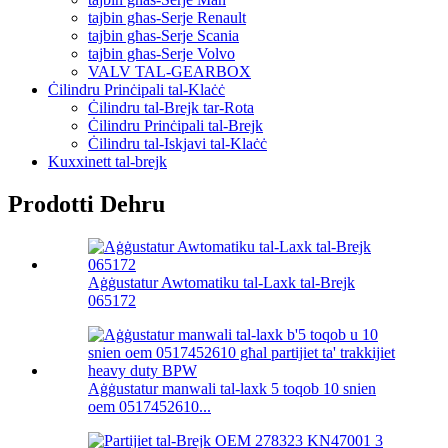
tajbin għas-Serje Renault
tajbin għas-Serje Scania
tajbin għas-Serje Volvo
VALV TAL-GEARBOX
Ċilindru Prinċipali tal-Klaċċ
Ċilindru tal-Brejk tar-Rota
Ċilindru Prinċipali tal-Brejk
Ċilindru tal-Iskjavi tal-Klaċċ
Kuxxinett tal-brejk
Prodotti Dehru
Aġġustatur Awtomatiku tal-Laxk tal-Brejk
065172
Aġġustatur manwali tal-laxk 5 toqob 10 snien
oem 0517452610...