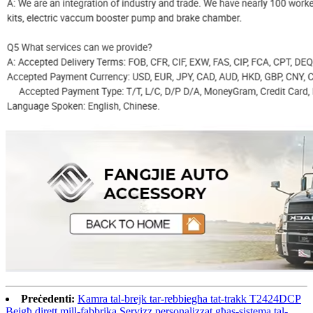
Preċedenti:
Kamra tal-brejk tar-rebbiegħa tat-trakk T2424DCP
Bejgħ dirett mill-fabbrika Servizz personalizzat għas-sistema tal-