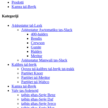
Prodotti
Kamra tal-Brejk
Kategoriji
Aġġustatur tal-Laxk
Aġġustatur Awtomatiku tas-Slack
400-haldex
Bendix
Crewson
Gunite
Ħaldex
Meritur
Aġġustatur Manwali tas-Slack
Kalibru tal-brejk
Qoxra tal-kalibru tal-brejk tat-trakk
Partijiet Knorr
Partijiet tal-Meritor
Partijiet tal-Wabco
Kamra tal-Brejk
Valv tas-Solenojd
tajbin għas-Serje Benz
tajbin għas-Serje Daf
tajbin għas-Serje Iveco
tajbin għas-Serje Man