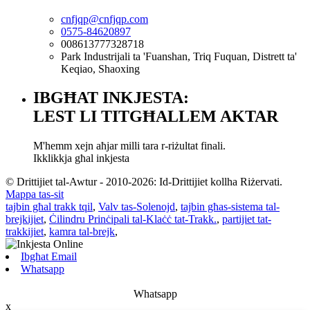
cnfjqp@cnfjqp.com
0575-84620897
008613777328718
Park Industrijali ta 'Fuanshan, Triq Fuquan, Distrett ta'
Keqiao, Shaoxing
IBGĦAT INKJESTA:
LEST LI TITGĦALLEM AKTAR
M'hemm xejn aħjar milli tara r-riżultat finali.
Ikklikkja għal inkjesta
© Drittijiet tal-Awtur - 2010-2026: Id-Drittijiet kollha Riżervati.
Mappa tas-sit
tajbin għal trakk tqil
,
Valv tas-Solenojd
,
tajbin għas-sistema tal-
brejkijiet
,
Ċilindru Prinċipali tal-Klaċċ tat-Trakk.
,
partijiet tat-
trakkijiet
,
kamra tal-brejk
,
Ibgħat Email
Whatsapp
Whatsapp
x