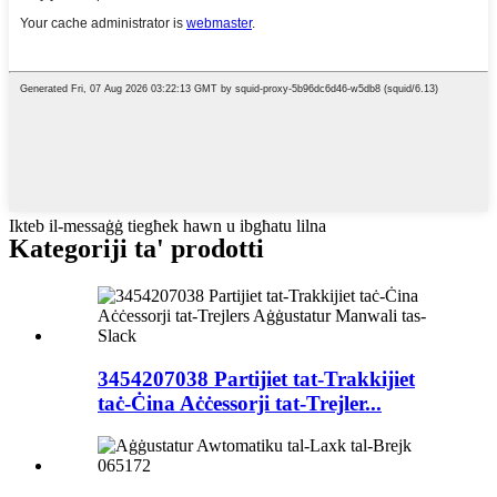
Ikteb il-messaġġ tiegħek hawn u ibgħatu lilna
Kategoriji ta' prodotti
3454207038 Partijiet tat-Trakkijiet
taċ-Ċina Aċċessorji tat-Trejler...