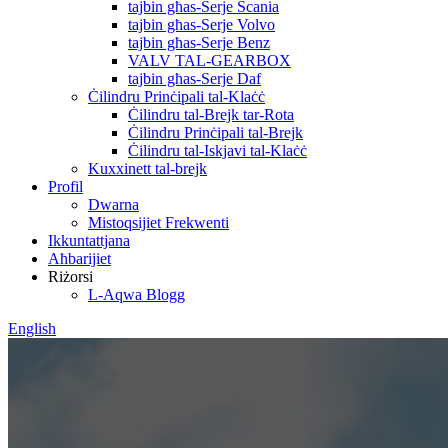
tajbin għas-Serje Scania
tajbin għas-Serje Volvo
tajbin għas-Serje Benz
VALV TAL-GEARBOX
tajbin għas-Serje Daf
Ċilindru Prinċipali tal-Klaċċ
Ċilindru tal-Brejk tar-Rota
Ċilindru Prinċipali tal-Brejk
Ċilindru tal-Iskjavi tal-Klaċċ
Kuxxinett tal-brejk
Profil
Dwarna
Mistoqsijiet Frekwenti
Ikkuntattjana
Aħbarijiet
Riżorsi
L-Aqwa Blogg
English