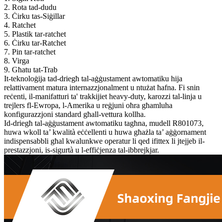
2. Rota tad-dudu
3. Ċirku tas-Siġillar
4. Ratchet
5. Plastik tar-ratchet
6. Ċirku tar-Ratchet
7. Pin tar-ratchet
8. Virga
9. Għatu tat-Trab
It-teknoloġija tad-driegħ tal-aġġustament awtomatiku hija
relattivament matura internazzjonalment u ntużat ħafna. Fi snin
reċenti, il-manifatturi ta' trakkijiet heavy-duty, karozzi tal-linja u
trejlers fl-Ewropa, l-Amerika u reġjuni oħra għamluha
konfigurazzjoni standard għall-vettura kollha.
Id-driegħ tal-aġġustament awtomatiku tagħna, mudell R801073,
huwa wkoll ta’ kwalità eċċellenti u huwa għażla ta’ aġġornament
indispensabbli għal kwalunkwe operatur li qed ifittex li jtejjeb il-
prestazzjoni, is-sigurtà u l-effiċjenza tal-ibbrejkjar.