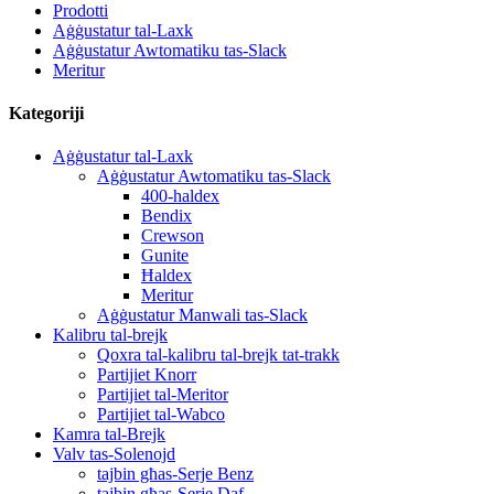
Prodotti
Aġġustatur tal-Laxk
Aġġustatur Awtomatiku tas-Slack
Meritur
Kategoriji
Aġġustatur tal-Laxk
Aġġustatur Awtomatiku tas-Slack
400-haldex
Bendix
Crewson
Gunite
Ħaldex
Meritur
Aġġustatur Manwali tas-Slack
Kalibru tal-brejk
Qoxra tal-kalibru tal-brejk tat-trakk
Partijiet Knorr
Partijiet tal-Meritor
Partijiet tal-Wabco
Kamra tal-Brejk
Valv tas-Solenojd
tajbin għas-Serje Benz
tajbin għas-Serje Daf