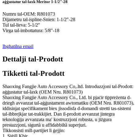
aġġustatur tal-laxk Meritor 1-1/2″-28
Numru tal-OEM: R801073
Dijametru tal-ispline-Snien: 1-1/2″-28
Tul tal-lieva: 5-1/2″
Virga tal-imbottatura: 5/8″-18
Ibgħatilna email
Dettalji tal-Prodott
Tikketti tal-Prodott
Shaoxing Fangjie Auto Accessory Co,.ltd. Introduzzjoni tal-Prodott:
aġġustatur tal-laxk (OEM Nru. R801073)
Shaoxing Fangjie Auto Accessory Co., Ltd. bi pjaċir tippreżenta d-
driegħ avvanzat tal-aġġustament awtomatiku (OEM Nru. R801073),
iddisinjat speċifikament biex jissodisfa d-domandi stretti tas-sistemi
tal-ibbrejkjar tat-trakkijiet. Dan il-prodott avvanzat jintegra
teknoloġija avvanzata ma' kostruzzjoni robusta, u jiżgura
prestazzjoni, sigurtà u affidabbiltà superjuri.
Tikkonsisti mill-partijiet li ġejjin:
1. Siġill Kbir