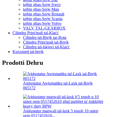
tajbin għas-Serje Iveco
tajbin għas-Serje Man
tajbin għas-Serje Renault
tajbin għas-Serje Scania
tajbin għas-Serje Volvo
VALV TAL-GEARBOX
Ċilindru Prinċipali tal-Klaċċ
Ċilindru tal-Brejk tar-Rota
Ċilindru Prinċipali tal-Brejk
Ċilindru tal-Iskjavi tal-Klaċċ
Kuxxinett tal-brejk
Prodotti Dehru
Aġġustatur Awtomatiku tal-Laxk tal-Brejk
065172
Aġġustatur manwali tal-laxk 5 toqob 10 snien
oem 0517452610...