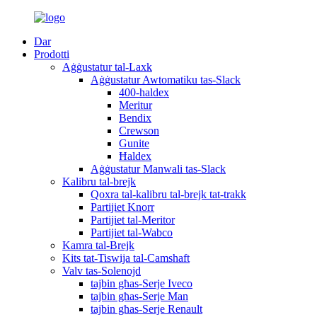
Dar
Prodotti
Aġġustatur tal-Laxk
Aġġustatur Awtomatiku tas-Slack
400-haldex
Meritur
Bendix
Crewson
Gunite
Ħaldex
Aġġustatur Manwali tas-Slack
Kalibru tal-brejk
Qoxra tal-kalibru tal-brejk tat-trakk
Partijiet Knorr
Partijiet tal-Meritor
Partijiet tal-Wabco
Kamra tal-Brejk
Kits tat-Tiswija tal-Camshaft
Valv tas-Solenojd
tajbin għas-Serje Iveco
tajbin għas-Serje Man
tajbin għas-Serje Renault