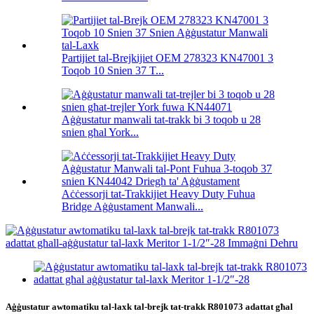
Partijiet tal-Brejkijiet OEM 278323 KN47001 3
Toqob 10 Snien 37 T...
Aġġustatur manwali tat-trakk bi 3 toqob u 28
snien għal York...
Aċċessorji tat-Trakkijiet Heavy Duty Fuhua
Bridge Aġġustament Manwali...
Aġġustatur awtomatiku tal-laxk tal-brejk tat-trakk R801073 adattat għal