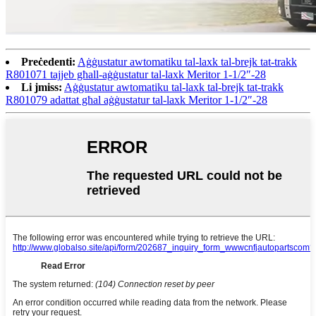
Preċedenti:
Aġġustatur awtomatiku tal-laxk tal-brejk tat-trakk
R801071 tajjeb għall-aġġustatur tal-laxk Meritor 1-1/2″-28
Li jmiss:
Aġġustatur awtomatiku tal-laxk tal-brejk tat-trakk
R801079 adattat għal aġġustatur tal-laxk Meritor 1-1/2″-28