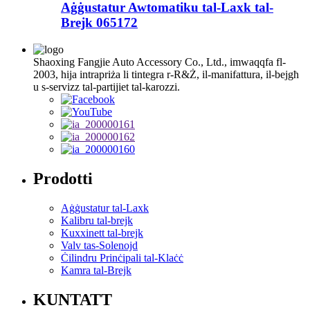
Aġġustatur Awtomatiku tal-Laxk tal-
Brejk 065172
Shaoxing Fangjie Auto Accessory Co., Ltd., imwaqqfa fl-
2003, hija intrapriża li tintegra r-R&Ż, il-manifattura, il-bejgħ
u s-servizz tal-partijiet tal-karozzi.
Prodotti
Aġġustatur tal-Laxk
Kalibru tal-brejk
Kuxxinett tal-brejk
Valv tas-Solenojd
Ċilindru Prinċipali tal-Klaċċ
Kamra tal-Brejk
KUNTATT