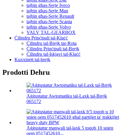
tajbin għas-Serje Iveco
tajbin għas-Serje Man
tajbin għas-Serje Renault
tajbin għas-Serje Scania
tajbin għas-Serje Volvo
VALV TAL-GEARBOX
Ċilindru Prinċipali tal-Klaċċ
Ċilindru tal-Brejk tar-Rota
Ċilindru Prinċipali tal-Brejk
Ċilindru tal-Iskjavi tal-Klaċċ
Kuxxinett tal-brejk
Prodotti Dehru
Aġġustatur Awtomatiku tal-Laxk tal-Brejk
065172
Aġġustatur manwali tal-laxk 5 toqob 10 snien
oem 0517452610...