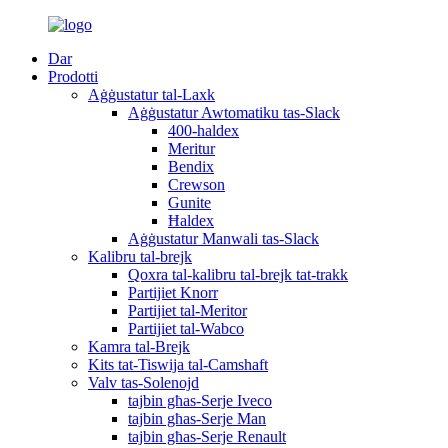
Dar
Prodotti
Aġġustatur tal-Laxk
Aġġustatur Awtomatiku tas-Slack
400-haldex
Meritur
Bendix
Crewson
Gunite
Ħaldex
Aġġustatur Manwali tas-Slack
Kalibru tal-brejk
Qoxra tal-kalibru tal-brejk tat-trakk
Partijiet Knorr
Partijiet tal-Meritor
Partijiet tal-Wabco
Kamra tal-Brejk
Kits tat-Tiswija tal-Camshaft
Valv tas-Solenojd
tajbin għas-Serje Iveco
tajbin għas-Serje Man
tajbin għas-Serje Renault