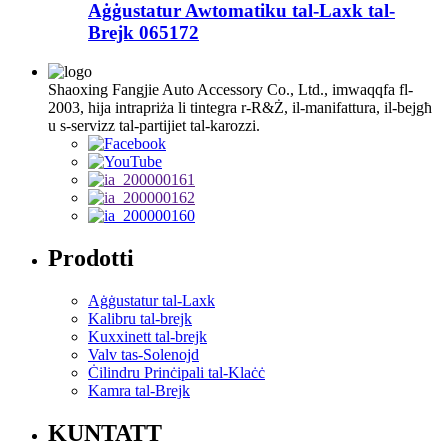
Aġġustatur Awtomatiku tal-Laxk tal-
Brejk 065172
Shaoxing Fangjie Auto Accessory Co., Ltd., imwaqqfa fl-
2003, hija intrapriża li tintegra r-R&Ż, il-manifattura, il-bejgħ
u s-servizz tal-partijiet tal-karozzi.
Prodotti
Aġġustatur tal-Laxk
Kalibru tal-brejk
Kuxxinett tal-brejk
Valv tas-Solenojd
Ċilindru Prinċipali tal-Klaċċ
Kamra tal-Brejk
KUNTATT