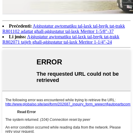
Preċedenti:
Aġġustatur awtomatiku tal-laxk tal-brejk tat-trakk
R801102 adattat għall-aġġustatur tal-laxk Meritor 1-5/8″-37
Li jmiss:
Aġġustatur awtomatiku tal-laxk tal-brejk tat-trakk
R802071 tajjeb għall-aġġustatur tal-laxk Meritor 1-1/4″-24