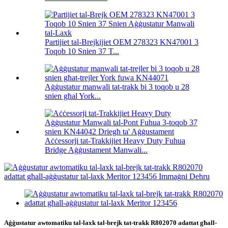
Partijiet tal-Brejkijiet OEM 278323 KN47001 3
Toqob 10 Snien 37 T...
Aġġustatur manwali tat-trakk bi 3 toqob u 28
snien għal York...
Aċċessorji tat-Trakkijiet Heavy Duty Fuhua
Bridge Aġġustament Manwali...
Aġġustatur awtomatiku tal-laxk tal-brejk tat-trakk R802070 adattat għall-