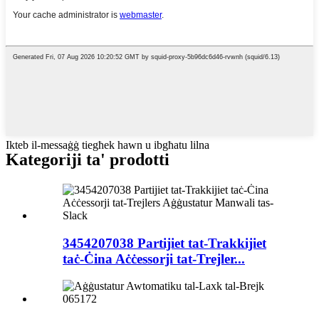
Ikteb il-messaġġ tiegħek hawn u ibgħatu lilna
Kategoriji ta' prodotti
3454207038 Partijiet tat-Trakkijiet
taċ-Ċina Aċċessorji tat-Trejler...