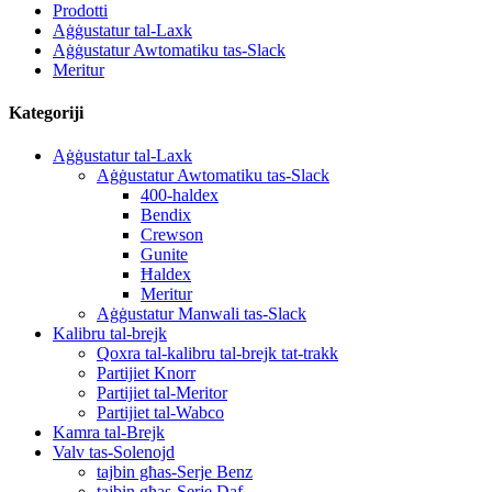
Prodotti
Aġġustatur tal-Laxk
Aġġustatur Awtomatiku tas-Slack
Meritur
Kategoriji
Aġġustatur tal-Laxk
Aġġustatur Awtomatiku tas-Slack
400-haldex
Bendix
Crewson
Gunite
Ħaldex
Meritur
Aġġustatur Manwali tas-Slack
Kalibru tal-brejk
Qoxra tal-kalibru tal-brejk tat-trakk
Partijiet Knorr
Partijiet tal-Meritor
Partijiet tal-Wabco
Kamra tal-Brejk
Valv tas-Solenojd
tajbin għas-Serje Benz
tajbin għas-Serje Daf