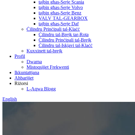
tajbin għas-Serje Scania
tajbin għas-Serje Volvo
tajbin għas-Serje Benz
VALV TAL-GEARBOX
tajbin għas-Serje Daf
Ċilindru Prinċipali tal-Klaċċ
Ċilindru tal-Brejk tar-Rota
Ċilindru Prinċipali tal-Brejk
Ċilindru tal-Iskjavi tal-Klaċċ
Kuxxinett tal-brejk
Profil
Dwarna
Mistoqsijiet Frekwenti
Ikkuntattjana
Aħbarijiet
Riżorsi
L-Aqwa Blogg
English