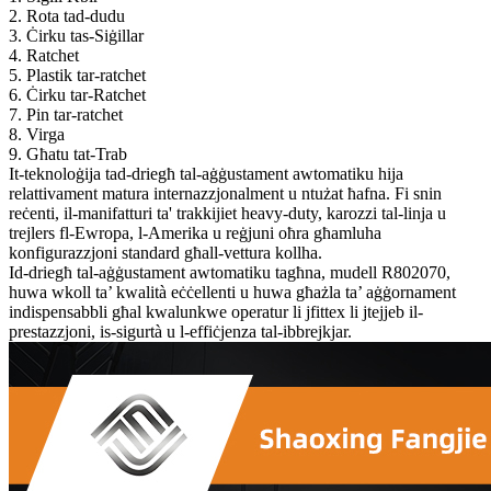
2. Rota tad-dudu
3. Ċirku tas-Siġillar
4. Ratchet
5. Plastik tar-ratchet
6. Ċirku tar-Ratchet
7. Pin tar-ratchet
8. Virga
9. Għatu tat-Trab
It-teknoloġija tad-driegħ tal-aġġustament awtomatiku hija
relattivament matura internazzjonalment u ntużat ħafna. Fi snin
reċenti, il-manifatturi ta' trakkijiet heavy-duty, karozzi tal-linja u
trejlers fl-Ewropa, l-Amerika u reġjuni oħra għamluha
konfigurazzjoni standard għall-vettura kollha.
Id-driegħ tal-aġġustament awtomatiku tagħna, mudell R802070,
huwa wkoll ta’ kwalità eċċellenti u huwa għażla ta’ aġġornament
indispensabbli għal kwalunkwe operatur li jfittex li jtejjeb il-
prestazzjoni, is-sigurtà u l-effiċjenza tal-ibbrejkjar.