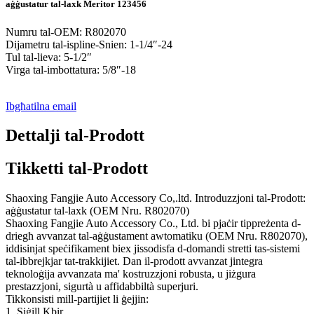
aġġustatur tal-laxk Meritor 123456
Numru tal-OEM: R802070
Dijametru tal-ispline-Snien: 1-1/4″-24
Tul tal-lieva: 5-1/2″
Virga tal-imbottatura: 5/8″-18
Ibgħatilna email
Dettalji tal-Prodott
Tikketti tal-Prodott
Shaoxing Fangjie Auto Accessory Co,.ltd. Introduzzjoni tal-Prodott:
aġġustatur tal-laxk (OEM Nru. R802070)
Shaoxing Fangjie Auto Accessory Co., Ltd. bi pjaċir tippreżenta d-
driegħ avvanzat tal-aġġustament awtomatiku (OEM Nru. R802070),
iddisinjat speċifikament biex jissodisfa d-domandi stretti tas-sistemi
tal-ibbrejkjar tat-trakkijiet. Dan il-prodott avvanzat jintegra
teknoloġija avvanzata ma' kostruzzjoni robusta, u jiżgura
prestazzjoni, sigurtà u affidabbiltà superjuri.
Tikkonsisti mill-partijiet li ġejjin:
1. Siġill Kbir