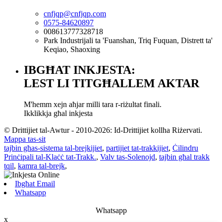
cnfjqp@cnfjqp.com
0575-84620897
008613777328718
Park Industrijali ta 'Fuanshan, Triq Fuquan, Distrett ta'
Keqiao, Shaoxing
IBGĦAT INKJESTA:
LEST LI TITGĦALLEM AKTAR
M'hemm xejn aħjar milli tara r-riżultat finali.
Ikklikkja għal inkjesta
© Drittijiet tal-Awtur - 2010-2026: Id-Drittijiet kollha Riżervati.
Mappa tas-sit
tajbin għas-sistema tal-brejkijiet
,
partijiet tat-trakkijiet
,
Ċilindru
Prinċipali tal-Klaċċ tat-Trakk.
,
Valv tas-Solenojd
,
tajbin għal trakk
tqil
,
kamra tal-brejk
,
Ibgħat Email
Whatsapp
Whatsapp
x