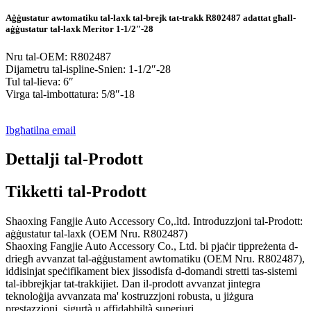
Aġġustatur awtomatiku tal-laxk tal-brejk tat-trakk R802487 adattat għall-
aġġustatur tal-laxk Meritor 1-1/2″-28
Nru tal-OEM: R802487
Dijametru tal-ispline-Snien: 1-1/2″-28
Tul tal-lieva: 6″
Virga tal-imbottatura: 5/8″-18
Ibgħatilna email
Dettalji tal-Prodott
Tikketti tal-Prodott
Shaoxing Fangjie Auto Accessory Co,.ltd. Introduzzjoni tal-Prodott:
aġġustatur tal-laxk (OEM Nru. R802487)
Shaoxing Fangjie Auto Accessory Co., Ltd. bi pjaċir tippreżenta d-
driegħ avvanzat tal-aġġustament awtomatiku (OEM Nru. R802487),
iddisinjat speċifikament biex jissodisfa d-domandi stretti tas-sistemi
tal-ibbrejkjar tat-trakkijiet. Dan il-prodott avvanzat jintegra
teknoloġija avvanzata ma' kostruzzjoni robusta, u jiżgura
prestazzjoni, sigurtà u affidabbiltà superjuri.