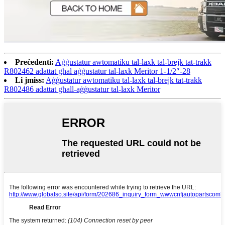
Preċedenti:
Aġġustatur awtomatiku tal-laxk tal-brejk tat-trakk
R802462 adattat għal aġġustatur tal-laxk Meritor 1-1/2″-28
Li jmiss:
Aġġustatur awtomatiku tal-laxk tal-brejk tat-trakk
R802486 adattat għall-aġġustatur tal-laxk Meritor