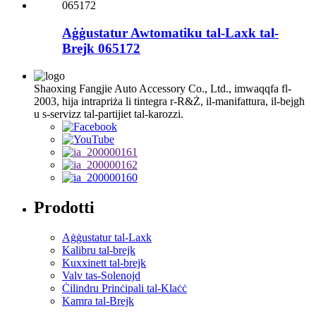
Aġġustatur Awtomatiku tal-Laxk tal-
Brejk 065172
Shaoxing Fangjie Auto Accessory Co., Ltd., imwaqqfa fl-
2003, hija intrapriża li tintegra r-R&Ż, il-manifattura, il-bejgħ
u s-servizz tal-partijiet tal-karozzi.
Prodotti
Aġġustatur tal-Laxk
Kalibru tal-brejk
Kuxxinett tal-brejk
Valv tas-Solenojd
Ċilindru Prinċipali tal-Klaċċ
Kamra tal-Brejk