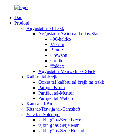
Dar
Prodotti
Aġġustatur tal-Laxk
Aġġustatur Awtomatiku tas-Slack
400-haldex
Meritur
Bendix
Crewson
Gunite
Ħaldex
Aġġustatur Manwali tas-Slack
Kalibru tal-brejk
Qoxra tal-kalibru tal-brejk tat-trakk
Partijiet Knorr
Partijiet tal-Meritor
Partijiet tal-Wabco
Kamra tal-Brejk
Kits tat-Tiswija tal-Camshaft
Valv tas-Solenojd
tajbin għas-Serje Iveco
tajbin għas-Serje Man
tajbin għas-Serje Renault