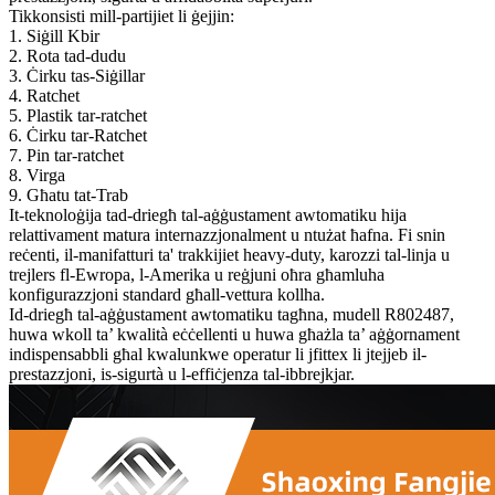
Tikkonsisti mill-partijiet li ġejjin:
1. Siġill Kbir
2. Rota tad-dudu
3. Ċirku tas-Siġillar
4. Ratchet
5. Plastik tar-ratchet
6. Ċirku tar-Ratchet
7. Pin tar-ratchet
8. Virga
9. Għatu tat-Trab
It-teknoloġija tad-driegħ tal-aġġustament awtomatiku hija
relattivament matura internazzjonalment u ntużat ħafna. Fi snin
reċenti, il-manifatturi ta' trakkijiet heavy-duty, karozzi tal-linja u
trejlers fl-Ewropa, l-Amerika u reġjuni oħra għamluha
konfigurazzjoni standard għall-vettura kollha.
Id-driegħ tal-aġġustament awtomatiku tagħna, mudell R802487,
huwa wkoll ta’ kwalità eċċellenti u huwa għażla ta’ aġġornament
indispensabbli għal kwalunkwe operatur li jfittex li jtejjeb il-
prestazzjoni, is-sigurtà u l-effiċjenza tal-ibbrejkjar.