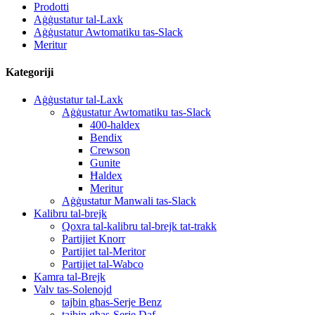
Prodotti
Aġġustatur tal-Laxk
Aġġustatur Awtomatiku tas-Slack
Meritur
Kategoriji
Aġġustatur tal-Laxk
Aġġustatur Awtomatiku tas-Slack
400-haldex
Bendix
Crewson
Gunite
Ħaldex
Meritur
Aġġustatur Manwali tas-Slack
Kalibru tal-brejk
Qoxra tal-kalibru tal-brejk tat-trakk
Partijiet Knorr
Partijiet tal-Meritor
Partijiet tal-Wabco
Kamra tal-Brejk
Valv tas-Solenojd
tajbin għas-Serje Benz
tajbin għas-Serje Daf