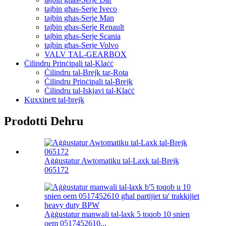
tajbin għas-Serje Iveco
tajbin għas-Serje Man
tajbin għas-Serje Renault
tajbin għas-Serje Scania
tajbin għas-Serje Volvo
VALV TAL-GEARBOX
Ċilindru Prinċipali tal-Klaċċ
Ċilindru tal-Brejk tar-Rota
Ċilindru Prinċipali tal-Brejk
Ċilindru tal-Iskjavi tal-Klaċċ
Kuxxinett tal-brejk
Prodotti Dehru
Aġġustatur Awtomatiku tal-Laxk tal-Brejk
065172
Aġġustatur manwali tal-laxk 5 toqob 10 snien
oem 0517452610...