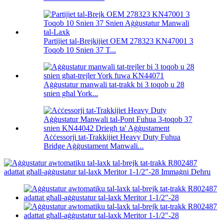
Partijiet tal-Brejkijiet OEM 278323 KN47001 3
Toqob 10 Snien 37 T...
Aġġustatur manwali tat-trakk bi 3 toqob u 28
snien għal York...
Aċċessorji tat-Trakkijiet Heavy Duty Fuhua
Bridge Aġġustament Manwali...