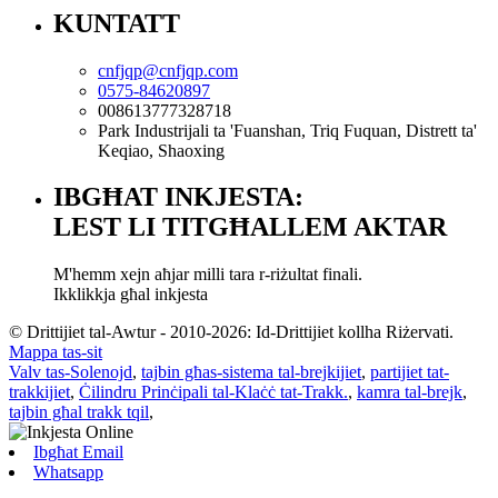
KUNTATT
cnfjqp@cnfjqp.com
0575-84620897
008613777328718
Park Industrijali ta 'Fuanshan, Triq Fuquan, Distrett ta'
Keqiao, Shaoxing
IBGĦAT INKJESTA:
LEST LI TITGĦALLEM AKTAR
M'hemm xejn aħjar milli tara r-riżultat finali.
Ikklikkja għal inkjesta
© Drittijiet tal-Awtur - 2010-2026: Id-Drittijiet kollha Riżervati.
Mappa tas-sit
Valv tas-Solenojd
,
tajbin għas-sistema tal-brejkijiet
,
partijiet tat-
trakkijiet
,
Ċilindru Prinċipali tal-Klaċċ tat-Trakk.
,
kamra tal-brejk
,
tajbin għal trakk tqil
,
Ibgħat Email
Whatsapp