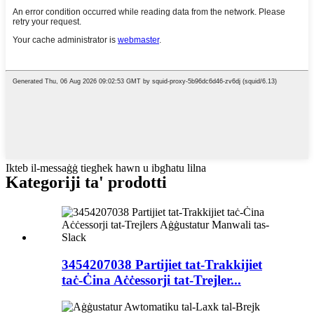
Ikteb il-messaġġ tiegħek hawn u ibgħatu lilna
Kategoriji ta' prodotti
3454207038 Partijiet tat-Trakkijiet
taċ-Ċina Aċċessorji tat-Trejler...