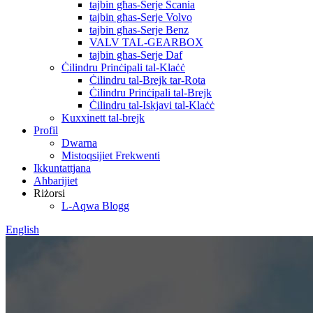
tajbin għas-Serje Scania
tajbin għas-Serje Volvo
tajbin għas-Serje Benz
VALV TAL-GEARBOX
tajbin għas-Serje Daf
Ċilindru Prinċipali tal-Klaċċ
Ċilindru tal-Brejk tar-Rota
Ċilindru Prinċipali tal-Brejk
Ċilindru tal-Iskjavi tal-Klaċċ
Kuxxinett tal-brejk
Profil
Dwarna
Mistoqsijiet Frekwenti
Ikkuntattjana
Aħbarijiet
Riżorsi
L-Aqwa Blogg
English