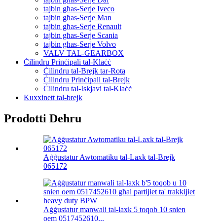
tajbin għas-Serje Iveco
tajbin għas-Serje Man
tajbin għas-Serje Renault
tajbin għas-Serje Scania
tajbin għas-Serje Volvo
VALV TAL-GEARBOX
Ċilindru Prinċipali tal-Klaċċ
Ċilindru tal-Brejk tar-Rota
Ċilindru Prinċipali tal-Brejk
Ċilindru tal-Iskjavi tal-Klaċċ
Kuxxinett tal-brejk
Prodotti Dehru
Aġġustatur Awtomatiku tal-Laxk tal-Brejk
065172
Aġġustatur manwali tal-laxk 5 toqob 10 snien
oem 0517452610...