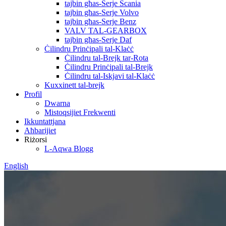
tajbin għas-Serje Scania
tajbin għas-Serje Volvo
tajbin għas-Serje Benz
VALV TAL-GEARBOX
tajbin għas-Serje Daf
Ċilindru Prinċipali tal-Klaċċ
Ċilindru tal-Brejk tar-Rota
Ċilindru Prinċipali tal-Brejk
Ċilindru tal-Iskjavi tal-Klaċċ
Kuxxinett tal-brejk
Profil
Dwarna
Mistoqsijiet Frekwenti
Ikkuntattjana
Aħbarijiet
Riżorsi
L-Aqwa Blogg
English