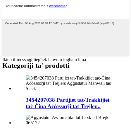
Ikteb il-messaġġ tiegħek hawn u ibgħatu lilna
Kategoriji ta' prodotti
3454207038 Partijiet tat-Trakkijiet
taċ-Ċina Aċċessorji tat-Trejler...