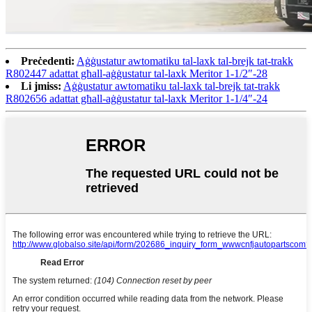
Preċedenti:
Aġġustatur awtomatiku tal-laxk tal-brejk tat-trakk
R802447 adattat għall-aġġustatur tal-laxk Meritor 1-1/2″-28
Li jmiss:
Aġġustatur awtomatiku tal-laxk tal-brejk tat-trakk
R802656 adattat għall-aġġustatur tal-laxk Meritor 1-1/4″-24