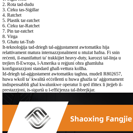
2. Rota tad-dudu
3. Ċirku tas-Siġillar
4. Ratchet
5. Plastik tar-ratchet
6. Ċirku tar-Ratchet
7. Pin tar-ratchet
8. Virga
9. Għatu tat-Trab
It-teknoloġija tad-driegħ tal-aġġustament awtomatiku hija
relattivament matura internazzjonalment u ntużat ħafna. Fi snin
reċenti, il-manifatturi ta' trakkijiet heavy-duty, karozzi tal-linja u
trejlers fl-Ewropa, l-Amerika u reġjuni oħra għamluha
konfigurazzjoni standard għall-vettura kollha.
Id-driegħ tal-aġġustament awtomatiku tagħna, mudell R802657,
huwa wkoll ta’ kwalità eċċellenti u huwa għażla ta’ aġġornament
indispensabbli għal kwalunkwe operatur li qed ifittex li jtejjeb il-
prestazzjoni, is-sigurtà u l-effiċjenza tal-ibbrejkjar.