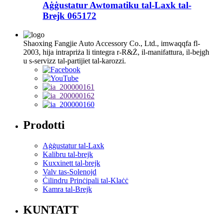
Aġġustatur Awtomatiku tal-Laxk tal-
Brejk 065172
Shaoxing Fangjie Auto Accessory Co., Ltd., imwaqqfa fl-
2003, hija intrapriża li tintegra r-R&Ż, il-manifattura, il-bejgħ
u s-servizz tal-partijiet tal-karozzi.
Prodotti
Aġġustatur tal-Laxk
Kalibru tal-brejk
Kuxxinett tal-brejk
Valv tas-Solenojd
Ċilindru Prinċipali tal-Klaċċ
Kamra tal-Brejk
KUNTATT