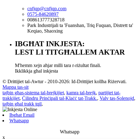
cnfjqp@cnfjqp.com
0575-84620897
008613777328718
Park Industrijali ta 'Fuanshan, Triq Fuquan, Distrett ta'
Keqiao, Shaoxing
IBGĦAT INKJESTA:
LEST LI TITGĦALLEM AKTAR
M'hemm xejn aħjar milli tara r-riżultat finali.
Ikklikkja għal inkjesta
© Drittijiet tal-Awtur - 2010-2026: Id-Drittijiet kollha Riżervati.
Mappa tas-sit
tajbin għas-sistema tal-brejkijiet
,
kamra tal-brejk
,
partijiet tat-
trakkijiet
,
Ċilindru Prinċipali tal-Klaċċ tat-Trakk.
,
Valv tas-Solenojd
,
tajbin għal trakk tqil
,
Ibgħat Email
Whatsapp
Whatsapp
x