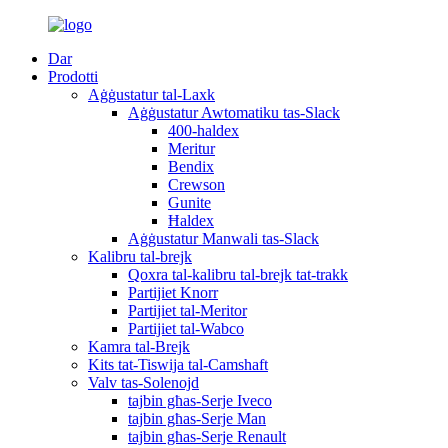
Dar
Prodotti
Aġġustatur tal-Laxk
Aġġustatur Awtomatiku tas-Slack
400-haldex
Meritur
Bendix
Crewson
Gunite
Ħaldex
Aġġustatur Manwali tas-Slack
Kalibru tal-brejk
Qoxra tal-kalibru tal-brejk tat-trakk
Partijiet Knorr
Partijiet tal-Meritor
Partijiet tal-Wabco
Kamra tal-Brejk
Kits tat-Tiswija tal-Camshaft
Valv tas-Solenojd
tajbin għas-Serje Iveco
tajbin għas-Serje Man
tajbin għas-Serje Renault