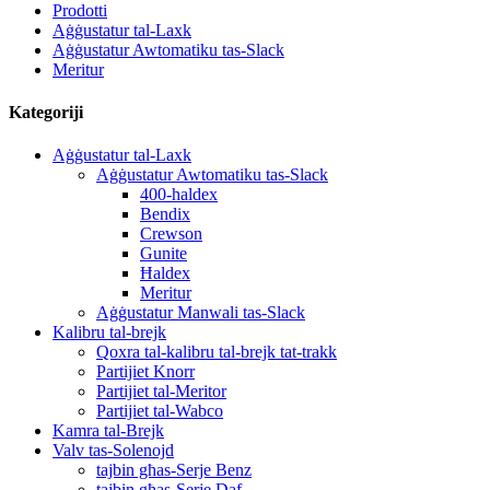
Prodotti
Aġġustatur tal-Laxk
Aġġustatur Awtomatiku tas-Slack
Meritur
Kategoriji
Aġġustatur tal-Laxk
Aġġustatur Awtomatiku tas-Slack
400-haldex
Bendix
Crewson
Gunite
Ħaldex
Meritur
Aġġustatur Manwali tas-Slack
Kalibru tal-brejk
Qoxra tal-kalibru tal-brejk tat-trakk
Partijiet Knorr
Partijiet tal-Meritor
Partijiet tal-Wabco
Kamra tal-Brejk
Valv tas-Solenojd
tajbin għas-Serje Benz
tajbin għas-Serje Daf