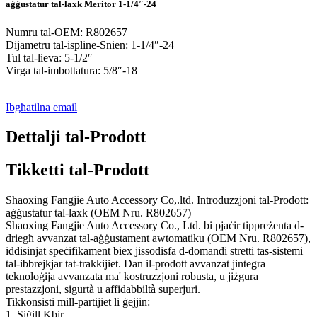
aġġustatur tal-laxk Meritor 1-1/4″-24
Numru tal-OEM: R802657
Dijametru tal-ispline-Snien: 1-1/4″-24
Tul tal-lieva: 5-1/2″
Virga tal-imbottatura: 5/8″-18
Ibgħatilna email
Dettalji tal-Prodott
Tikketti tal-Prodott
Shaoxing Fangjie Auto Accessory Co,.ltd. Introduzzjoni tal-Prodott:
aġġustatur tal-laxk (OEM Nru. R802657)
Shaoxing Fangjie Auto Accessory Co., Ltd. bi pjaċir tippreżenta d-
driegħ avvanzat tal-aġġustament awtomatiku (OEM Nru. R802657),
iddisinjat speċifikament biex jissodisfa d-domandi stretti tas-sistemi
tal-ibbrejkjar tat-trakkijiet. Dan il-prodott avvanzat jintegra
teknoloġija avvanzata ma' kostruzzjoni robusta, u jiżgura
prestazzjoni, sigurtà u affidabbiltà superjuri.
Tikkonsisti mill-partijiet li ġejjin:
1. Siġill Kbir