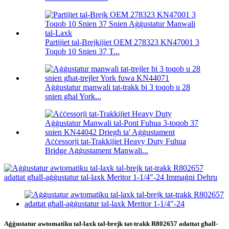
Partijiet tal-Brejkijiet OEM 278323 KN47001 3
Toqob 10 Snien 37 T...
Aġġustatur manwali tat-trakk bi 3 toqob u 28
snien għal York...
Aċċessorji tat-Trakkijiet Heavy Duty Fuhua
Bridge Aġġustament Manwali...
Aġġustatur awtomatiku tal-laxk tal-brejk tat-trakk R802657 adattat għall-