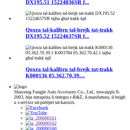
DX195.51 15224836SR f...
Qoxra tal-kalibru tal-brejk tat-trakk
DX195.52 15224637SR f...
Qoxra tal-kalibru tal-brejk tat-trakk
K000136 05.362.70.39....
Shaoxing Fangjie Auto Accessory Co., Ltd., imwaqqfa fl-
2003, hija intrapriża li tintegra r-R&Ż, il-manifattura, il-bejgħ
u s-servizz tal-partijiet tal-karozzi.