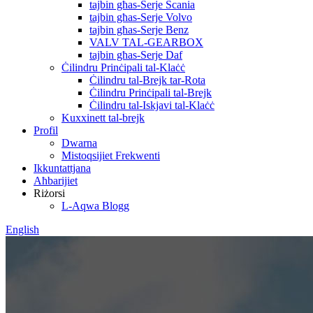
tajbin għas-Serje Scania
tajbin għas-Serje Volvo
tajbin għas-Serje Benz
VALV TAL-GEARBOX
tajbin għas-Serje Daf
Ċilindru Prinċipali tal-Klaċċ
Ċilindru tal-Brejk tar-Rota
Ċilindru Prinċipali tal-Brejk
Ċilindru tal-Iskjavi tal-Klaċċ
Kuxxinett tal-brejk
Profil
Dwarna
Mistoqsijiet Frekwenti
Ikkuntattjana
Aħbarijiet
Riżorsi
L-Aqwa Blogg
English