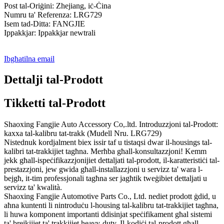
Post tal-Oriġini: Zhejiang, iċ-Ċina
Numru ta' Referenza: LRG729
Isem tad-Ditta: FANGJIE
Ippakkjar: Ippakkjar newtrali
Ibgħatilna email
Dettalji tal-Prodott
Tikketti tal-Prodott
Shaoxing Fangjie Auto Accessory Co,.ltd. Introduzzjoni tal-Prodott:
kaxxa tal-kalibru tat-trakk (Mudell Nru. LRG729)
Nistednuk kordjalment biex issir taf u tistaqsi dwar il-housings tal-
kalibri tat-trakkijiet tagħna. Merħba għall-konsultazzjoni! Kemm
jekk għall-ispeċifikazzjonijiet dettaljati tal-prodott, il-karatteristiċi tal-
prestazzjoni, jew gwida għall-installazzjoni u servizz ta' wara l-
bejgħ, it-tim professjonali tagħna ser jagħtik tweġibiet dettaljati u
servizz ta' kwalità.
Shaoxing Fangjie Automotive Parts Co., Ltd. nediet prodott ġdid, u
aħna kuntenti li nintroduċu l-housing tal-kalibru tat-trakkijiet tagħna,
li huwa komponent importanti ddisinjat speċifikament għal sistemi
ta' brejkijiet ta' trakkijiet heavy-duty. Il-kodiċi tal-prodott għall-