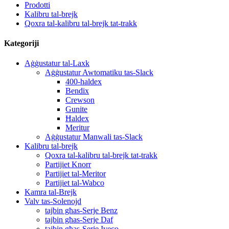
Prodotti
Kalibru tal-brejk
Qoxra tal-kalibru tal-brejk tat-trakk
Kategoriji
Aġġustatur tal-Laxk
Aġġustatur Awtomatiku tas-Slack
400-haldex
Bendix
Crewson
Gunite
Ħaldex
Meritur
Aġġustatur Manwali tas-Slack
Kalibru tal-brejk
Qoxra tal-kalibru tal-brejk tat-trakk
Partijiet Knorr
Partijiet tal-Meritor
Partijiet tal-Wabco
Kamra tal-Brejk
Valv tas-Solenojd
tajbin għas-Serje Benz
tajbin għas-Serje Daf
tajbin għas-Serje Iveco