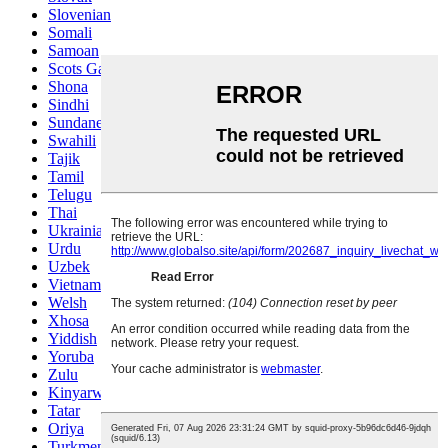
Slovenian
Somali
Samoan
Scots Gaelic
Shona
Sindhi
Sundanese
Swahili
Tajik
Tamil
Telugu
Thai
Ukrainian
Urdu
Uzbek
Vietnamese
Welsh
Xhosa
Yiddish
Yoruba
Zulu
Kinyarwanda
Tatar
Oriya
Turkmen