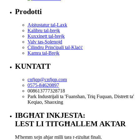
Prodotti
Aġġustatur tal-Laxk
Kalibru tal-brejk
Kuxxinett tal-brejk
Valv tas-Solenojd
Ċilindru Prinċipali tal-Klaċċ
Kamra tal-Brejk
KUNTATT
cnfjqp@cnfjqp.com
0575-84620897
008613777328718
Park Industrijali ta 'Fuanshan, Triq Fuquan, Distrett ta'
Keqiao, Shaoxing
IBGĦAT INKJESTA:
LEST LI TITGĦALLEM AKTAR
M'hemm xejn aħjar milli tara r-riżultat finali.