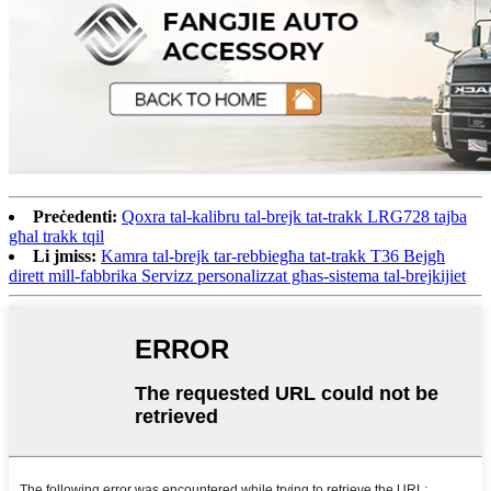
Preċedenti:
Qoxra tal-kalibru tal-brejk tat-trakk LRG728 tajba
għal trakk tqil
Li jmiss:
Kamra tal-brejk tar-rebbiegħa tat-trakk T36 Bejgħ
dirett mill-fabbrika Servizz personalizzat għas-sistema tal-brejkijiet