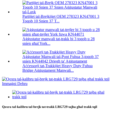
Partijiet tal-Brejkijiet OEM 278323 KN47001 3
Toqob 10 Snien 37 T...
Aġġustatur manwali tat-trakk bi 3 toqob u 28
snien għal York...
Aċċessorji tat-Trakkijiet Heavy Duty Fuhua
Bridge Aġġustament Manwali...
Qoxra tal-kalibru tal-brejk tat-trakk LRG729 tajba għal trakk tqil