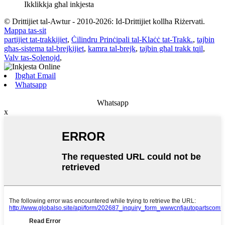
Ikklikkja għal inkjesta
© Drittijiet tal-Awtur - 2010-2026: Id-Drittijiet kollha Riżervati.
Mappa tas-sit
partijiet tat-trakkijiet
,
Ċilindru Prinċipali tal-Klaċċ tat-Trakk.
,
tajbin
għas-sistema tal-brejkijiet
,
kamra tal-brejk
,
tajbin għal trakk tqil
,
Valv tas-Solenojd
,
Ibgħat Email
Whatsapp
Whatsapp
x