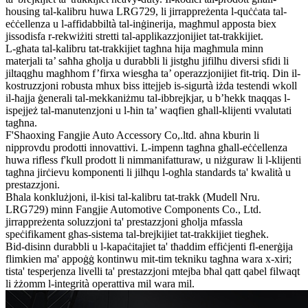
housing tal-kalibru huwa LRG729, li jirrappreżenta l-quċċata tal-
eċċellenza u l-affidabbiltà tal-inġinerija, magħmul apposta biex
jissodisfa r-rekwiżiti stretti tal-applikazzjonijiet tat-trakkijiet.
L-għata tal-kalibru tat-trakkijiet tagħna hija magħmula minn
materjali ta’ saħħa għolja u durabbli li jistgħu jifilħu diversi sfidi li
jiltaqgħu magħhom f’firxa wiesgħa ta’ operazzjonijiet fit-triq. Din il-
kostruzzjoni robusta mhux biss ittejjeb is-sigurtà iżda testendi wkoll
il-ħajja ġenerali tal-mekkaniżmu tal-ibbrejkjar, u b’hekk tnaqqas l-
ispejjeż tal-manutenzjoni u l-ħin ta’ waqfien għall-klijenti vvalutati
tagħna.
F'Shaoxing Fangjie Auto Accessory Co,.ltd. aħna kburin li
nipprovdu prodotti innovattivi. L-impenn tagħna għall-eċċellenza
huwa rifless f'kull prodott li nimmanifatturaw, u niżguraw li l-klijenti
tagħna jirċievu komponenti li jilħqu l-ogħla standards ta' kwalità u
prestazzjoni.
Bħala konklużjoni, il-kisi tal-kalibru tat-trakk (Mudell Nru.
LRG729) minn Fangjie Automotive Components Co., Ltd.
jirrappreżenta soluzzjoni ta' prestazzjoni għolja mfassla
speċifikament għas-sistema tal-brejkijiet tat-trakkijiet tiegħek.
Bid-disinn durabbli u l-kapaċitajiet ta' tħaddim effiċjenti fl-enerġija
flimkien ma' appoġġ kontinwu mit-tim tekniku tagħna wara x-xiri;
tista' tesperjenza livelli ta' prestazzjoni mtejba bħal qatt qabel filwaqt
li żżomm l-integrità operattiva mil wara mil.