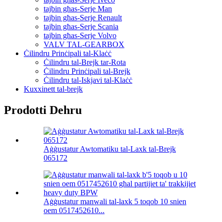
tajbin għas-Serje Man
tajbin għas-Serje Renault
tajbin għas-Serje Scania
tajbin għas-Serje Volvo
VALV TAL-GEARBOX
Ċilindru Prinċipali tal-Klaċċ
Ċilindru tal-Brejk tar-Rota
Ċilindru Prinċipali tal-Brejk
Ċilindru tal-Iskjavi tal-Klaċċ
Kuxxinett tal-brejk
Prodotti Dehru
Aġġustatur Awtomatiku tal-Laxk tal-Brejk
065172
Aġġustatur manwali tal-laxk 5 toqob 10 snien
oem 0517452610...