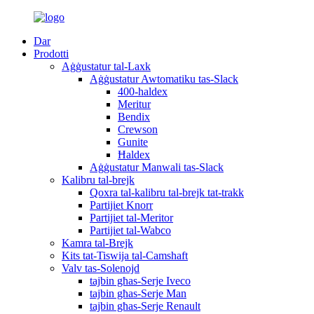
Dar
Prodotti
Aġġustatur tal-Laxk
Aġġustatur Awtomatiku tas-Slack
400-haldex
Meritur
Bendix
Crewson
Gunite
Ħaldex
Aġġustatur Manwali tas-Slack
Kalibru tal-brejk
Qoxra tal-kalibru tal-brejk tat-trakk
Partijiet Knorr
Partijiet tal-Meritor
Partijiet tal-Wabco
Kamra tal-Brejk
Kits tat-Tiswija tal-Camshaft
Valv tas-Solenojd
tajbin għas-Serje Iveco
tajbin għas-Serje Man
tajbin għas-Serje Renault