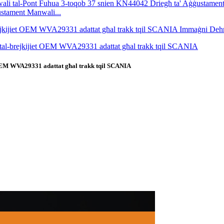
ustament Manwali...
iet OEM WVA29331 adattat għal trakk tqil SCANIA