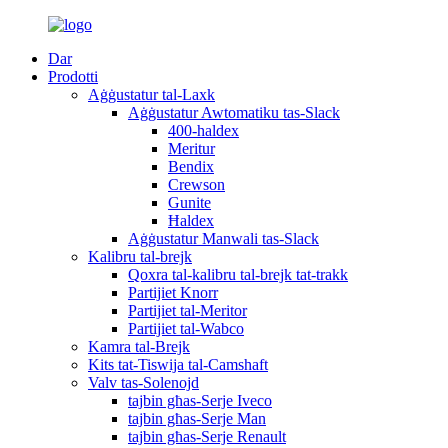
Dar
Prodotti
Aġġustatur tal-Laxk
Aġġustatur Awtomatiku tas-Slack
400-haldex
Meritur
Bendix
Crewson
Gunite
Ħaldex
Aġġustatur Manwali tas-Slack
Kalibru tal-brejk
Qoxra tal-kalibru tal-brejk tat-trakk
Partijiet Knorr
Partijiet tal-Meritor
Partijiet tal-Wabco
Kamra tal-Brejk
Kits tat-Tiswija tal-Camshaft
Valv tas-Solenojd
tajbin għas-Serje Iveco
tajbin għas-Serje Man
tajbin għas-Serje Renault