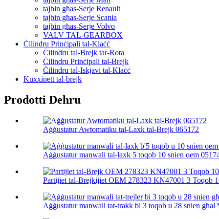
tajbin għas-Serje Renault
tajbin għas-Serje Scania
tajbin għas-Serje Volvo
VALV TAL-GEARBOX
Ċilindru Prinċipali tal-Klaċċ
Ċilindru tal-Brejk tar-Rota
Ċilindru Prinċipali tal-Brejk
Ċilindru tal-Iskjavi tal-Klaċċ
Kuxxinett tal-brejk
Prodotti Dehru
Aġġustatur Awtomatiku tal-Laxk tal-Brejk 065172
Aġġustatur manwali tal-laxk 5 toqob 10 snien oem 0517
Partijiet tal-Brejkijiet OEM 278323 KN47001 3 Toqob 10
Aġġustatur manwali tat-trakk bi 3 toqob u 28 snien għal 