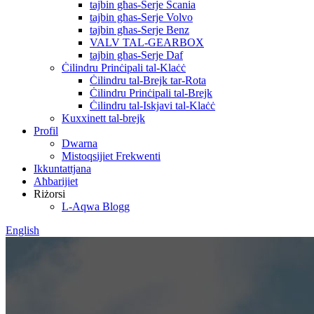
tajbin għas-Serje Scania
tajbin għas-Serje Volvo
tajbin għas-Serje Benz
VALV TAL-GEARBOX
tajbin għas-Serje Daf
Ċilindru Prinċipali tal-Klaċċ
Ċilindru tal-Brejk tar-Rota
Ċilindru Prinċipali tal-Brejk
Ċilindru tal-Iskjavi tal-Klaċċ
Kuxxinett tal-brejk
Profil
Dwarna
Mistoqsijiet Frekwenti
Ikkuntattjana
Aħbarijiet
Riżorsi
L-Aqwa Blogg
English