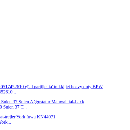
452610...
 Snien 37 T...
York...