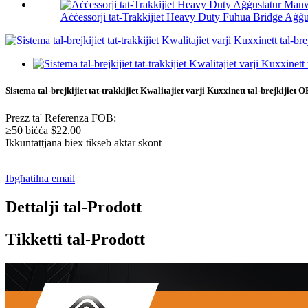
Aċċessorji tat-Trakkijiet Heavy Duty Fuhua Bridge Aġġ
Sistema tal-brejkijiet tat-trakkijiet Kwalitajiet varji Kuxxinett tal-brejkij
Prezz ta' Referenza FOB:
≥50 biċċa $22.00
Ikkuntattjana biex tikseb aktar skont
Ibgħatilna email
Dettalji tal-Prodott
Tikketti tal-Prodott