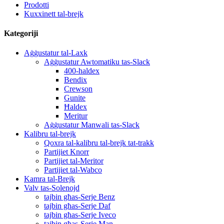
Prodotti
Kuxxinett tal-brejk
Kategoriji
Aġġustatur tal-Laxk
Aġġustatur Awtomatiku tas-Slack
400-haldex
Bendix
Crewson
Gunite
Ħaldex
Meritur
Aġġustatur Manwali tas-Slack
Kalibru tal-brejk
Qoxra tal-kalibru tal-brejk tat-trakk
Partijiet Knorr
Partijiet tal-Meritor
Partijiet tal-Wabco
Kamra tal-Brejk
Valv tas-Solenojd
tajbin għas-Serje Benz
tajbin għas-Serje Daf
tajbin għas-Serje Iveco
tajbin għas-Serje Man