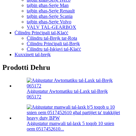
tajbin għas-Serje Man
tajbin għas-Serje Renault
tajbin għas-Serje Scania
tajbin għas-Serje Volvo
VALV TAL-GEARBOX
Ċilindru Prinċipali tal-Klaċċ
Ċilindru tal-Brejk tar-Rota
Ċilindru Prinċipali tal-Brejk
Ċilindru tal-Iskjavi tal-Klaċċ
Kuxxinett tal-brejk
Prodotti Dehru
Aġġustatur Awtomatiku tal-Laxk tal-Brejk
065172
Aġġustatur manwali tal-laxk 5 toqob 10 snien
oem 0517452610...