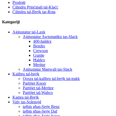
Prodotti
Ċilindru Prinċipali tal-Klaċċ
Ċilindru tal-Brejk tar-Rota
Kategoriji
Aġġustatur tal-Laxk
Aġġustatur Awtomatiku tas-Slack
400-haldex
Bendix
Crewson
Gunite
Ħaldex
Meritur
Aġġustatur Manwali tas-Slack
Kalibru tal-brejk
Qoxra tal-kalibru tal-brejk tat-trakk
Partijiet Knorr
Partijiet tal-Meritor
Partijiet tal-Wabco
Kamra tal-Brejk
Valv tas-Solenojd
tajbin għas-Serje Benz
tajbin għas-Serje Daf
tajbin għas-Serje Iveco