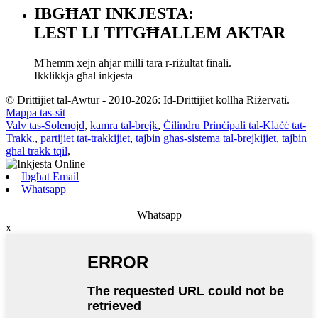
IBGĦAT INKJESTA:
LEST LI TITGĦALLEM AKTAR
M'hemm xejn aħjar milli tara r-riżultat finali.
Ikklikkja għal inkjesta
© Drittijiet tal-Awtur - 2010-2026: Id-Drittijiet kollha Riżervati.
Mappa tas-sit
Valv tas-Solenojd
,
kamra tal-brejk
,
Ċilindru Prinċipali tal-Klaċċ tat-
Trakk.
,
partijiet tat-trakkijiet
,
tajbin għas-sistema tal-brejkijiet
,
tajbin
għal trakk tqil
,
Ibgħat Email
Whatsapp
Whatsapp
x