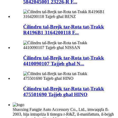
5842045001 23226-R F...
Ċilindru tal-Brejk tar-Rota tat-Trakk
R4196B1 3164200118 F...
Ċilindru tal-Brejk tar-Rota tat-Trakk
4410090107 Tajjeb għal N...
Ċilindru tal-Brejk tar-Rota tat-Trakk
475501690 Tajjeb għal HINO
Shaoxing Fangjie Auto Accessory Co., Ltd., imwaqqfa fl-
2003, hija intrapriża li tintegra r-R&Ż, il-manifattura, il-bejgħ