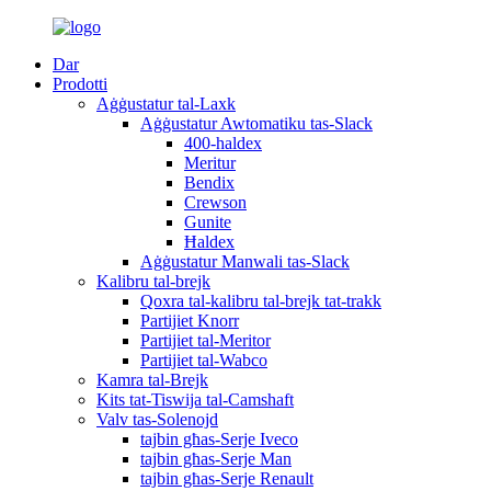
Dar
Prodotti
Aġġustatur tal-Laxk
Aġġustatur Awtomatiku tas-Slack
400-haldex
Meritur
Bendix
Crewson
Gunite
Ħaldex
Aġġustatur Manwali tas-Slack
Kalibru tal-brejk
Qoxra tal-kalibru tal-brejk tat-trakk
Partijiet Knorr
Partijiet tal-Meritor
Partijiet tal-Wabco
Kamra tal-Brejk
Kits tat-Tiswija tal-Camshaft
Valv tas-Solenojd
tajbin għas-Serje Iveco
tajbin għas-Serje Man
tajbin għas-Serje Renault