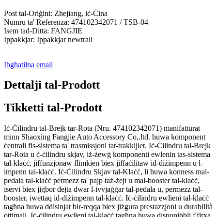
Post tal-Oriġini: Zhejiang, iċ-Ċina
Numru ta' Referenza: 474102342071 / TSB-04
Isem tad-Ditta: FANGJIE
Ippakkjar: Ippakkjar newtrali
Ibgħatilna email
Dettalji tal-Prodott
Tikketti tal-Prodott
Iċ-Ċilindru tal-Brejk tar-Rota (Nru. 474102342071) manifatturat
minn Shaoxing Fangjie Auto Accessory Co,.ltd. huwa komponent
ċentrali fis-sistema ta' trasmissjoni tat-trakkijiet. Iċ-Ċilindru tal-Brejk
tar-Rota u ċ-ċilindru skjav, iż-żewġ komponenti ewlenin tas-sistema
tal-klaċċ, jiffunzjonaw flimkien biex jiffaċilitaw id-diżimpenn u l-
impenn tal-klaċċ. Iċ-Ċilindru Skjav tal-Klaċċ, li huwa konness mal-
pedala tal-klaċċ permezz ta' pajp taż-żejt u mal-booster tal-klaċċ,
iservi biex jiġbor dejta dwar l-ivvjaġġar tal-pedala u, permezz tal-
booster, iwettaq id-diżimpenn tal-klaċċ. Iċ-ċilindru ewlieni tal-klaċċ
tagħna huwa ddisinjat bir-reqqa biex jiżgura prestazzjoni u durabilità
ottimali. Iċ-ċilindru ewlieni tal-klaċċ tagħna huwa disponibbli f'firxa