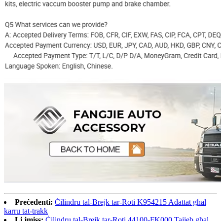
Preċedenti:
Ċilindru tal-Brejk tar-Roti K954215 Adattat għal
karru tat-trakk
Li jmiss:
Ċilindru tal-Brejk tar-Roti 44100-FK000 Tajjeb għal