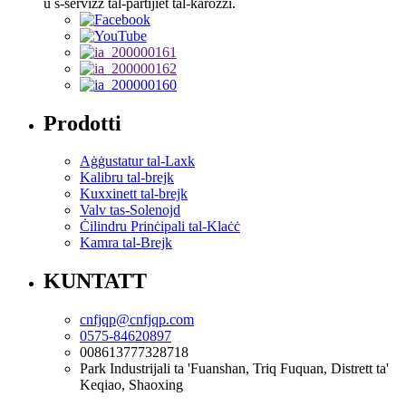
u s-servizz tal-partijiet tal-karozzi.
Prodotti
Aġġustatur tal-Laxk
Kalibru tal-brejk
Kuxxinett tal-brejk
Valv tas-Solenojd
Ċilindru Prinċipali tal-Klaċċ
Kamra tal-Brejk
KUNTATT
cnfjqp@cnfjqp.com
0575-84620897
008613777328718
Park Industrijali ta 'Fuanshan, Triq Fuquan, Distrett ta'
Keqiao, Shaoxing