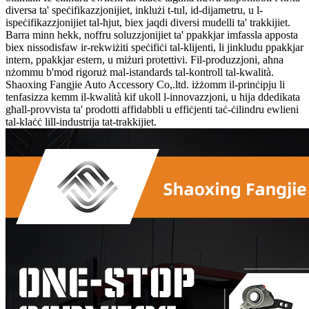
diversa ta' speċifikazzjonijiet, inklużi t-tul, id-dijametru, u l-
ispeċifikazzjonijiet tal-ħjut, biex jaqdi diversi mudelli ta' trakkijiet.
Barra minn hekk, noffru soluzzjonijiet ta' ppakkjar imfassla apposta
biex nissodisfaw ir-rekwiżiti speċifiċi tal-klijenti, li jinkludu ppakkjar
intern, ppakkjar estern, u miżuri protettivi. Fil-produzzjoni, aħna
nżommu b'mod rigoruż mal-istandards tal-kontroll tal-kwalità.
Shaoxing Fangjie Auto Accessory Co,.ltd. iżżomm il-prinċipju li
tenfasizza kemm il-kwalità kif ukoll l-innovazzjoni, u hija ddedikata
għall-provvista ta' prodotti affidabbli u effiċjenti taċ-ċilindru ewlieni
tal-klaċċ lill-industrija tat-trakkijiet.