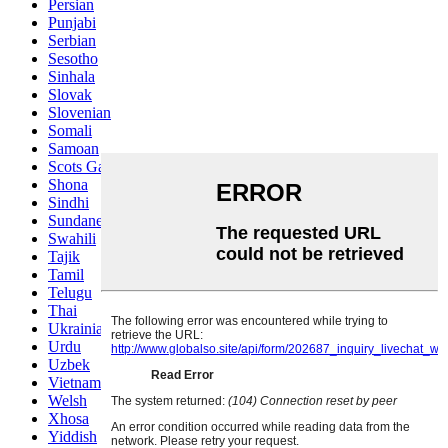
Persian
Punjabi
Serbian
Sesotho
Sinhala
Slovak
Slovenian
Somali
Samoan
Scots Gaelic
Shona
Sindhi
Sundanese
Swahili
Tajik
Tamil
Telugu
Thai
Ukrainian
Urdu
Uzbek
Vietnamese
Welsh
Xhosa
Yiddish