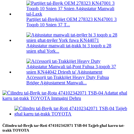
Partijiet tal-Brejkijiet OEM 278323 KN47001 3
Toqob 10 Snien 37 T...
Aġġustatur manwali tat-trakk bi 3 toqob u 28
snien għal York...
Aċċessorji tat-Trakkijiet Heavy Duty Fuhua
Bridge Aġġustament Manwali...
Ċilindru tal-Brejk tar-Roti 474102342071 TSB-04 Tajjeb għal karru tat-
trakk TOYOTA