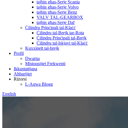
tajbin għas-Serje Scania
tajbin għas-Serje Volvo
tajbin għas-Serje Benz
VALV TAL-GEARBOX
tajbin għas-Serje Daf
Ċilindru Prinċipali tal-Klaċċ
Ċilindru tal-Brejk tar-Rota
Ċilindru Prinċipali tal-Brejk
Ċilindru tal-Iskjavi tal-Klaċċ
Kuxxinett tal-brejk
Profil
Dwarna
Mistoqsijiet Frekwenti
Ikkuntattjana
Aħbarijiet
Riżorsi
L-Aqwa Blogg
English