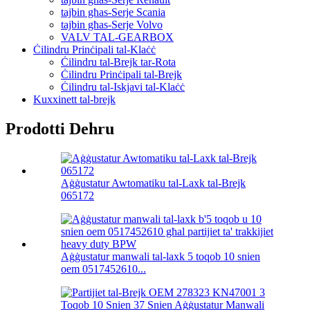
tajbin għas-Serje Scania
tajbin għas-Serje Volvo
VALV TAL-GEARBOX
Ċilindru Prinċipali tal-Klaċċ
Ċilindru tal-Brejk tar-Rota
Ċilindru Prinċipali tal-Brejk
Ċilindru tal-Iskjavi tal-Klaċċ
Kuxxinett tal-brejk
Prodotti Dehru
Aġġustatur Awtomatiku tal-Laxk tal-Brejk
065172
Aġġustatur manwali tal-laxk 5 toqob 10 snien
oem 0517452610...