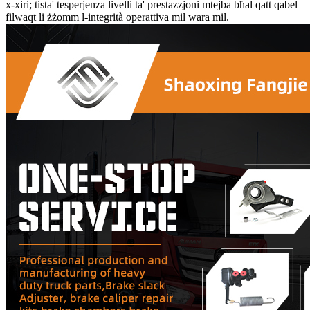
x-xiri; tista' tesperjenza livelli ta' prestazzjoni mtejba bħal qatt qabel
filwaqt li żżomm l-integrità operattiva mil wara mil.