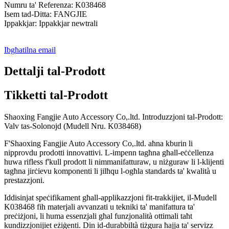
Numru ta' Referenza: K038468
Isem tad-Ditta: FANGJIE
Ippakkjar: Ippakkjar newtrali
Ibgħatilna email
Dettalji tal-Prodott
Tikketti tal-Prodott
Shaoxing Fangjie Auto Accessory Co,.ltd. Introduzzjoni tal-Prodott:
Valv tas-Solonojd (Mudell Nru. K038468)
F'Shaoxing Fangjie Auto Accessory Co,.ltd. aħna kburin li
nipprovdu prodotti innovattivi. L-impenn tagħna għall-eċċellenza
huwa rifless f'kull prodott li nimmanifatturaw, u niżguraw li l-klijenti
tagħna jirċievu komponenti li jilħqu l-ogħla standards ta' kwalità u
prestazzjoni.
Iddisinjat speċifikament għall-applikazzjoni fit-trakkijiet, il-Mudell
K038468 fih materjali avvanzati u tekniki ta' manifattura ta'
preċiżjoni, li huma essenzjali għal funzjonalità ottimali taħt
kundizzjonijiet eżiġenti. Din id-durabbiltà tiżgura ħajja ta' servizz