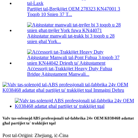
Partijiet tal-Brejkijiet OEM 278323 KN47001 3
Toqob 10 Snien 37 T...
Aġġustatur manwali tat-trakk bi 3 toqob u 28
snien għal York...
Aċċessorji tat-Trakkijiet Heavy Duty Fuhua
Bridge Aġġustament Manwali...
Valv tas-solenojd ABS professjonali tal-fabbrika 24v OEM K038468 adattat
għal partijiet ta' trakkijiet tqal
Post tal-Oriġini: Zhejiang, iċ-Ċina