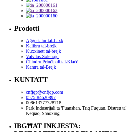
Prodotti
Aġġustatur tal-Laxk
Kalibru tal-brejk
Kuxxinett tal-brejk
Valv tas-Solenojd
Ċilindru Prinċipali tal-Klaċċ
Kamra tal-Brejk
KUNTATT
cnfjqp@cnfjqp.com
0575-84620897
008613777328718
Park Industrijali ta 'Fuanshan, Triq Fuquan, Distrett ta'
Keqiao, Shaoxing
IBGĦAT INKJESTA: