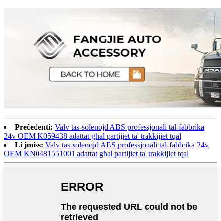
Preċedenti:
Valv tas-solenojd ABS professjonali tal-fabbrika
24v OEM K059438 adattat għal partijiet ta' trakkijiet tqal
Li jmiss:
Valv tas-solenojd ABS professjonali tal-fabbrika 24v
OEM KN0481551001 adattat għal partijiet ta' trakkijiet tqal