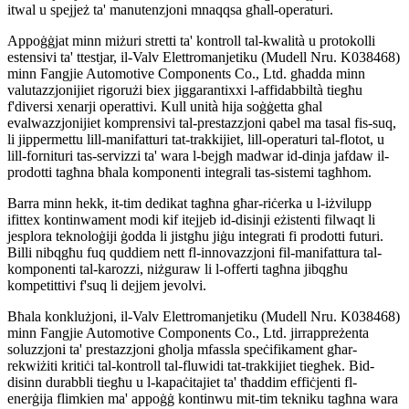
itwal u spejjeż ta' manutenzjoni mnaqqsa għall-operaturi.
Appoġġjat minn miżuri stretti ta' kontroll tal-kwalità u protokolli
estensivi ta' ttestjar, il-Valv Elettromanjetiku (Mudell Nru. K038468)
minn Fangjie Automotive Components Co., Ltd. għadda minn
valutazzjonijiet rigorużi biex jiggarantixxi l-affidabbiltà tiegħu
f'diversi xenarji operattivi. Kull unità hija soġġetta għal
evalwazzjonijiet komprensivi tal-prestazzjoni qabel ma tasal fis-suq,
li jippermettu lill-manifatturi tat-trakkijiet, lill-operaturi tal-flotot, u
lill-fornituri tas-servizzi ta' wara l-bejgħ madwar id-dinja jafdaw il-
prodotti tagħna bħala komponenti integrali tas-sistemi tagħhom.
Barra minn hekk, it-tim dedikat tagħna għar-riċerka u l-iżvilupp
ifittex kontinwament modi kif itejjeb id-disinji eżistenti filwaqt li
jesplora teknoloġiji ġodda li jistgħu jiġu integrati fi prodotti futuri.
Billi nibqgħu fuq quddiem nett fl-innovazzjoni fil-manifattura tal-
komponenti tal-karozzi, niżguraw li l-offerti tagħna jibqgħu
kompetittivi f'suq li dejjem jevolvi.
Bħala konklużjoni, il-Valv Elettromanjetiku (Mudell Nru. K038468)
minn Fangjie Automotive Components Co., Ltd. jirrappreżenta
soluzzjoni ta' prestazzjoni għolja mfassla speċifikament għar-
rekwiżiti kritiċi tal-kontroll tal-fluwidi tat-trakkijiet tiegħek. Bid-
disinn durabbli tiegħu u l-kapaċitajiet ta' tħaddim effiċjenti fl-
enerġija flimkien ma' appoġġ kontinwu mit-tim tekniku tagħna wara