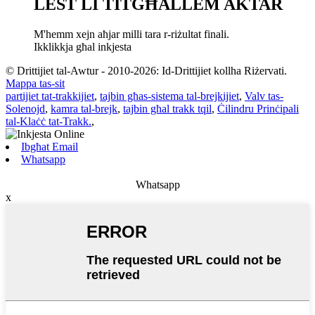
LEST LI TITGĦALLEM AKTAR
M'hemm xejn aħjar milli tara r-riżultat finali.
Ikklikkja għal inkjesta
© Drittijiet tal-Awtur - 2010-2026: Id-Drittijiet kollha Riżervati.
Mappa tas-sit
partijiet tat-trakkijiet
,
tajbin għas-sistema tal-brejkijiet
,
Valv tas-
Solenojd
,
kamra tal-brejk
,
tajbin għal trakk tqil
,
Ċilindru Prinċipali
tal-Klaċċ tat-Trakk.
,
Ibgħat Email
Whatsapp
Whatsapp
x