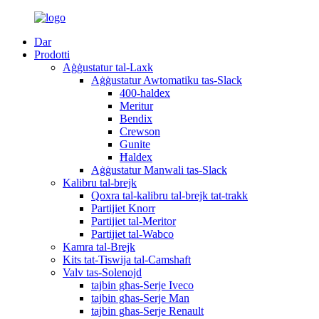
Dar
Prodotti
Aġġustatur tal-Laxk
Aġġustatur Awtomatiku tas-Slack
400-haldex
Meritur
Bendix
Crewson
Gunite
Ħaldex
Aġġustatur Manwali tas-Slack
Kalibru tal-brejk
Qoxra tal-kalibru tal-brejk tat-trakk
Partijiet Knorr
Partijiet tal-Meritor
Partijiet tal-Wabco
Kamra tal-Brejk
Kits tat-Tiswija tal-Camshaft
Valv tas-Solenojd
tajbin għas-Serje Iveco
tajbin għas-Serje Man
tajbin għas-Serje Renault