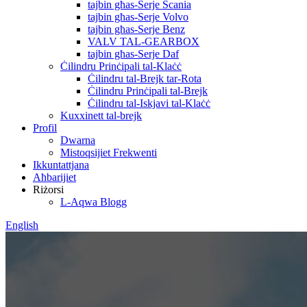
tajbin għas-Serje Scania
tajbin għas-Serje Volvo
tajbin għas-Serje Benz
VALV TAL-GEARBOX
tajbin għas-Serje Daf
Ċilindru Prinċipali tal-Klaċċ
Ċilindru tal-Brejk tar-Rota
Ċilindru Prinċipali tal-Brejk
Ċilindru tal-Iskjavi tal-Klaċċ
Kuxxinett tal-brejk
Profil
Dwarna
Mistoqsijiet Frekwenti
Ikkuntattjana
Aħbarijiet
Riżorsi
L-Aqwa Blogg
English