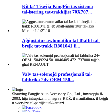
Kit ta' Tiswija KingPin tas-sistema
tal-istering tat-trakkijiet 70X707...
Aġġustatur awtomatiku tat-tħaffif tal-
brejk tat-trakk R801041 fi...
Valv tas-solenojd professjonali tal-
fabbrika 24v OEM 150...
Shaoxing Fangjie Auto Accessory Co., Ltd., imwaqqfa fl-
2003, hija intrapriża li tintegra r-R&Ż, il-manifattura, il-bejgħ
u s-servizz tal-partijiet tal-karozzi.