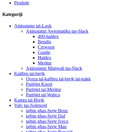
Prodotti
Kategoriji
Aġġustatur tal-Laxk
Aġġustatur Awtomatiku tas-Slack
400-haldex
Bendix
Crewson
Gunite
Ħaldex
Meritur
Aġġustatur Manwali tas-Slack
Kalibru tal-brejk
Qoxra tal-kalibru tal-brejk tat-trakk
Partijiet Knorr
Partijiet tal-Meritor
Partijiet tal-Wabco
Kamra tal-Brejk
Valv tas-Solenojd
tajbin għas-Serje Benz
tajbin għas-Serje Daf
tajbin għas-Serje Iveco
tajbin għas-Serje Man
tajbin għas-Serje Renault