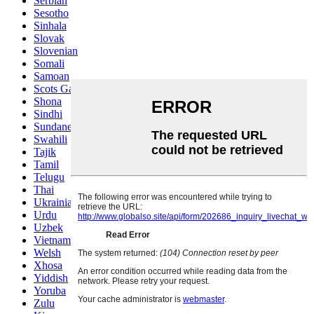
Serbian
Sesotho
Sinhala
Slovak
Slovenian
Somali
Samoan
Scots Gaelic
Shona
Sindhi
Sundanese
Swahili
Tajik
Tamil
Telugu
Thai
Ukrainian
Urdu
Uzbek
Vietnamese
Welsh
Xhosa
Yiddish
Yoruba
Zulu