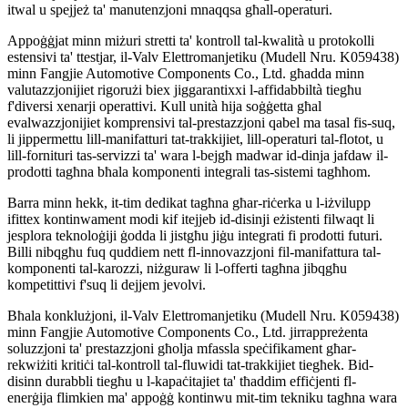
itwal u spejjeż ta' manutenzjoni mnaqqsa għall-operaturi.
Appoġġjat minn miżuri stretti ta' kontroll tal-kwalità u protokolli
estensivi ta' ttestjar, il-Valv Elettromanjetiku (Mudell Nru. K059438)
minn Fangjie Automotive Components Co., Ltd. għadda minn
valutazzjonijiet rigorużi biex jiggarantixxi l-affidabbiltà tiegħu
f'diversi xenarji operattivi. Kull unità hija soġġetta għal
evalwazzjonijiet komprensivi tal-prestazzjoni qabel ma tasal fis-suq,
li jippermettu lill-manifatturi tat-trakkijiet, lill-operaturi tal-flotot, u
lill-fornituri tas-servizzi ta' wara l-bejgħ madwar id-dinja jafdaw il-
prodotti tagħna bħala komponenti integrali tas-sistemi tagħhom.
Barra minn hekk, it-tim dedikat tagħna għar-riċerka u l-iżvilupp
ifittex kontinwament modi kif itejjeb id-disinji eżistenti filwaqt li
jesplora teknoloġiji ġodda li jistgħu jiġu integrati fi prodotti futuri.
Billi nibqgħu fuq quddiem nett fl-innovazzjoni fil-manifattura tal-
komponenti tal-karozzi, niżguraw li l-offerti tagħna jibqgħu
kompetittivi f'suq li dejjem jevolvi.
Bħala konklużjoni, il-Valv Elettromanjetiku (Mudell Nru. K059438)
minn Fangjie Automotive Components Co., Ltd. jirrappreżenta
soluzzjoni ta' prestazzjoni għolja mfassla speċifikament għar-
rekwiżiti kritiċi tal-kontroll tal-fluwidi tat-trakkijiet tiegħek. Bid-
disinn durabbli tiegħu u l-kapaċitajiet ta' tħaddim effiċjenti fl-
enerġija flimkien ma' appoġġ kontinwu mit-tim tekniku tagħna wara