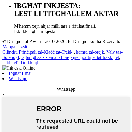
IBGĦAT INKJESTA:
LEST LI TITGĦALLEM AKTAR
M'hemm xejn aħjar milli tara r-riżultat finali.
Ikklikkja għal inkjesta
© Drittijiet tal-Awtur - 2010-2026: Id-Drittijiet kollha Riżervati.
Mappa tas-sit
Ċilindru Prinċipali tal-Klaċċ tat-Trakk.
,
kamra tal-brejk
,
Valv tas-
Solenojd
,
tajbin għas-sistema tal-brejkijiet
,
partijiet tat-trakkijiet
,
tajbin għal trakk tqil
,
Ibgħat Email
Whatsapp
Whatsapp
x