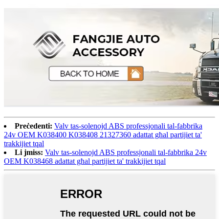
Preċedenti:
Valv tas-solenojd ABS professjonali tal-fabbrika
24v OEM K038400 K038408 21327360 adattat għal partijiet ta'
trakkijiet tqal
Li jmiss:
Valv tas-solenojd ABS professjonali tal-fabbrika 24v
OEM K038468 adattat għal partijiet ta' trakkijiet tqal