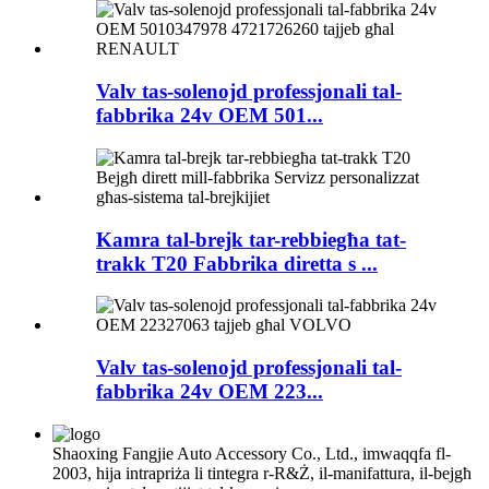
Valv tas-solenojd professjonali tal-
fabbrika 24v OEM 501...
Kamra tal-brejk tar-rebbiegħa tat-
trakk T20 Fabbrika diretta s ...
Valv tas-solenojd professjonali tal-
fabbrika 24v OEM 223...
Shaoxing Fangjie Auto Accessory Co., Ltd., imwaqqfa fl-
2003, hija intrapriża li tintegra r-R&Ż, il-manifattura, il-bejgħ