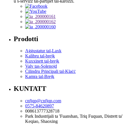
u s-servizz tal-partijiet tal-karozzi.
Prodotti
Aġġustatur tal-Laxk
Kalibru tal-brejk
Kuxxinett tal-brejk
Valv tas-Solenojd
Ċilindru Prinċipali tal-Klaċċ
Kamra tal-Brejk
KUNTATT
cnfjqp@cnfjqp.com
0575-84620897
008613777328718
Park Industrijali ta 'Fuanshan, Triq Fuquan, Distrett ta'
Keqiao, Shaoxing