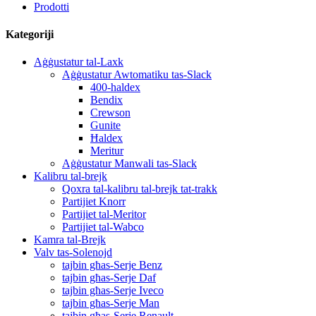
Prodotti
Kategoriji
Aġġustatur tal-Laxk
Aġġustatur Awtomatiku tas-Slack
400-haldex
Bendix
Crewson
Gunite
Ħaldex
Meritur
Aġġustatur Manwali tas-Slack
Kalibru tal-brejk
Qoxra tal-kalibru tal-brejk tat-trakk
Partijiet Knorr
Partijiet tal-Meritor
Partijiet tal-Wabco
Kamra tal-Brejk
Valv tas-Solenojd
tajbin għas-Serje Benz
tajbin għas-Serje Daf
tajbin għas-Serje Iveco
tajbin għas-Serje Man
tajbin għas-Serje Renault