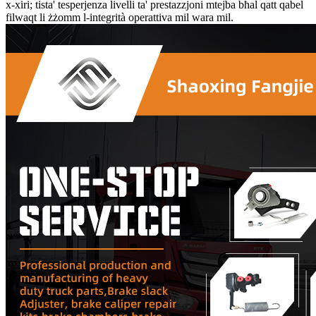
x-xiri; tista' tesperjenza livelli ta' prestazzjoni mtejba bħal qatt qabel
filwaqt li żżomm l-integrità operattiva mil wara mil.