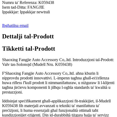
Numru ta' Referenza: K059438
Isem tad-Ditta: FANGJIE
Ippakkjar: Ippakkjar newtrali
Ibgħatilna email
Dettalji tal-Prodott
Tikketti tal-Prodott
Shaoxing Fangjie Auto Accessory Co,.ltd. Introduzzjoni tal-Prodott:
Valv tas-Solonojd (Mudell Nru. K059438)
F'Shaoxing Fangjie Auto Accessory Co,.ltd. aħna kburin li
nipprovdu prodotti innovattivi. L-impenn tagħna għall-eċċellenza
huwa rifless f'kull prodott li nimmanifatturaw, u niżguraw li l-klijenti
tagħna jirċievu komponenti li jilħqu l-ogħla standards ta' kwalità u
prestazzjoni.
Iddisinjat speċifikament għall-applikazzjoni fit-trakkijiet, il-Mudell
K059438 fih materjali avvanzati u tekniki ta' manifattura ta'
preċiżjoni, li huma essenzjali għal funzjonalità ottimali taħt
kundizzjonijiet eżiġenti. Din id-durabbiltà tiżgura ħajja ta' servizz