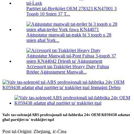
Partijiet tal-Brejkijiet OEM 278323 KN47001 3
Toqob 10 Snien 37 T...
Aġġustatur manwali tat-trakk bi 3 toqob u 28
snien għal York...
Aċċessorji tat-Trakkijiet Heavy Duty Fuhua
Bridge Aġġustament Manwali...
Valv tas-solenojd ABS professjonali tal-fabbrika 24v OEM K059438 adattat
għal partijiet ta' trakkijiet tqal
Post tal-Oriġini: Zhejiang, iċ-Ċina