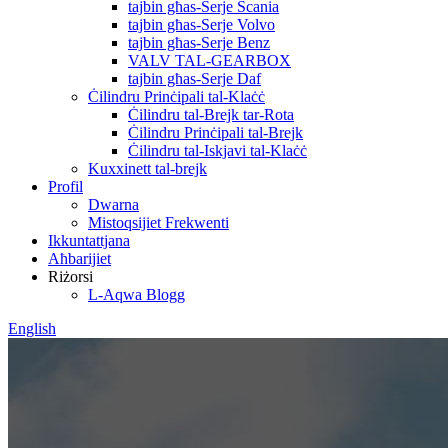
tajbin għas-Serje Scania
tajbin għas-Serje Volvo
tajbin għas-Serje Benz
VALV TAL-GEARBOX
tajbin għas-Serje Daf
Ċilindru Prinċipali tal-Klaċċ
Ċilindru tal-Brejk tar-Rota
Ċilindru Prinċipali tal-Brejk
Ċilindru tal-Iskjavi tal-Klaċċ
Kuxxinett tal-brejk
Profil
Dwarna
Mistoqsijiet Frekwenti
Ikkuntattjana
Aħbarijiet
Riżorsi
L-Aqwa Blogg
English