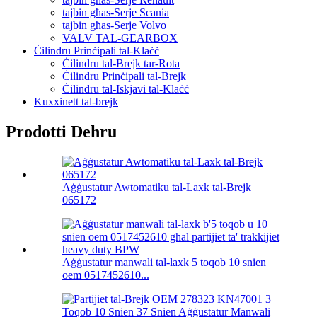
tajbin għas-Serje Scania
tajbin għas-Serje Volvo
VALV TAL-GEARBOX
Ċilindru Prinċipali tal-Klaċċ
Ċilindru tal-Brejk tar-Rota
Ċilindru Prinċipali tal-Brejk
Ċilindru tal-Iskjavi tal-Klaċċ
Kuxxinett tal-brejk
Prodotti Dehru
Aġġustatur Awtomatiku tal-Laxk tal-Brejk
065172
Aġġustatur manwali tal-laxk 5 toqob 10 snien
oem 0517452610...