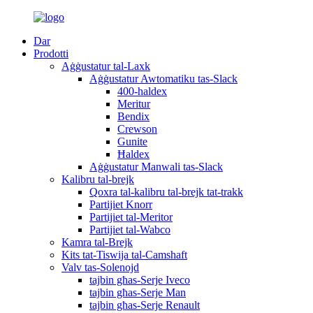
Dar
Prodotti
Aġġustatur tal-Laxk
Aġġustatur Awtomatiku tas-Slack
400-haldex
Meritur
Bendix
Crewson
Gunite
Ħaldex
Aġġustatur Manwali tas-Slack
Kalibru tal-brejk
Qoxra tal-kalibru tal-brejk tat-trakk
Partijiet Knorr
Partijiet tal-Meritor
Partijiet tal-Wabco
Kamra tal-Brejk
Kits tat-Tiswija tal-Camshaft
Valv tas-Solenojd
tajbin għas-Serje Iveco
tajbin għas-Serje Man
tajbin għas-Serje Renault