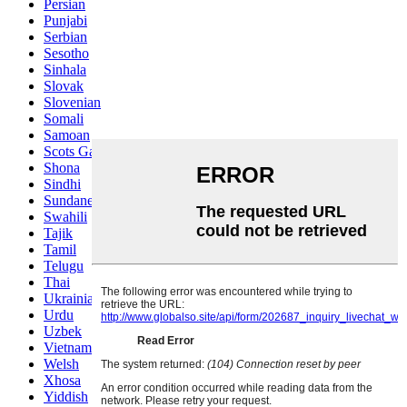
Persian
Punjabi
Serbian
Sesotho
Sinhala
Slovak
Slovenian
Somali
Samoan
Scots Gaelic
Shona
Sindhi
Sundanese
Swahili
Tajik
Tamil
Telugu
Thai
Ukrainian
Urdu
Uzbek
Vietnamese
Welsh
Xhosa
Yiddish