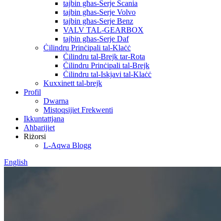
tajbin għas-Serje Scania
tajbin għas-Serje Volvo
tajbin għas-Serje Benz
VALV TAL-GEARBOX
tajbin għas-Serje Daf
Ċilindru Prinċipali tal-Klaċċ
Ċilindru tal-Brejk tar-Rota
Ċilindru Prinċipali tal-Brejk
Ċilindru tal-Iskjavi tal-Klaċċ
Kuxxinett tal-brejk
Profil
Dwarna
Mistoqsijiet Frekwenti
Ikkuntattjana
Aħbarijiet
Riżorsi
L-Aqwa Blogg
English