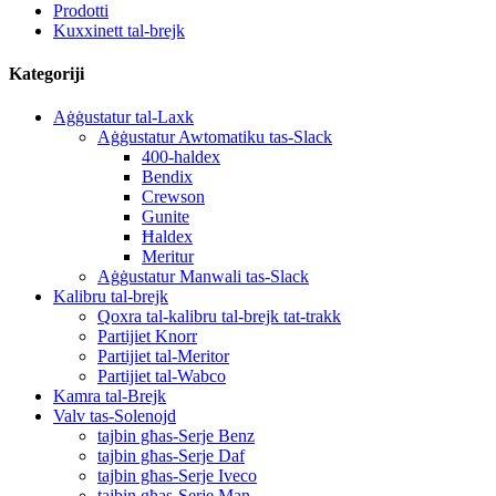
Prodotti
Kuxxinett tal-brejk
Kategoriji
Aġġustatur tal-Laxk
Aġġustatur Awtomatiku tas-Slack
400-haldex
Bendix
Crewson
Gunite
Ħaldex
Meritur
Aġġustatur Manwali tas-Slack
Kalibru tal-brejk
Qoxra tal-kalibru tal-brejk tat-trakk
Partijiet Knorr
Partijiet tal-Meritor
Partijiet tal-Wabco
Kamra tal-Brejk
Valv tas-Solenojd
tajbin għas-Serje Benz
tajbin għas-Serje Daf
tajbin għas-Serje Iveco
tajbin għas-Serje Man