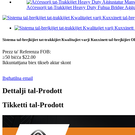
Aċċessorji tat-Trakkijiet Heavy Duty Fuhua Bridge Aġġ
Sistema tal-brejkijiet tat-trakkijiet Kwalitajiet varji Kuxxinett tal-brejkijie
Prezz ta' Referenza FOB:
≥50 biċċa $22.00
Ikkuntattjana biex tikseb aktar skont
Ibgħatilna email
Dettalji tal-Prodott
Tikketti tal-Prodott