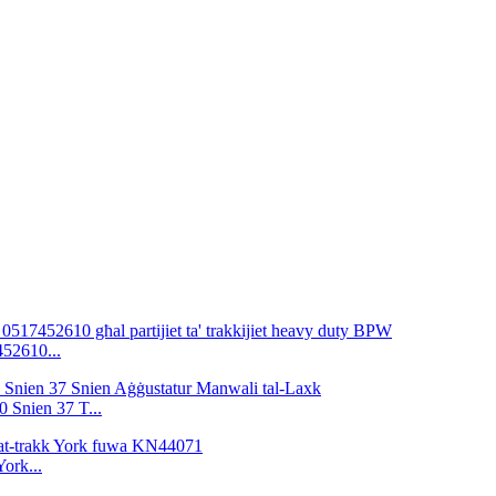
452610...
 Snien 37 T...
York...