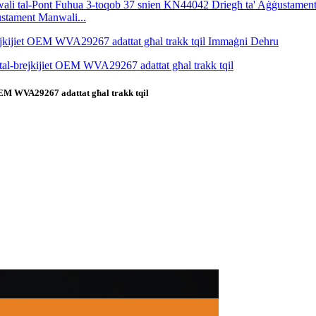
ustament Manwali...
t OEM WVA29267 adattat għal trakk tqil