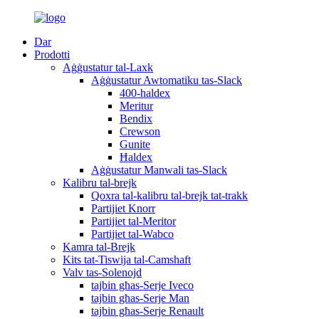
Dar
Prodotti
Aġġustatur tal-Laxk
Aġġustatur Awtomatiku tas-Slack
400-haldex
Meritur
Bendix
Crewson
Gunite
Ħaldex
Aġġustatur Manwali tas-Slack
Kalibru tal-brejk
Qoxra tal-kalibru tal-brejk tat-trakk
Partijiet Knorr
Partijiet tal-Meritor
Partijiet tal-Wabco
Kamra tal-Brejk
Kits tat-Tiswija tal-Camshaft
Valv tas-Solenojd
tajbin għas-Serje Iveco
tajbin għas-Serje Man
tajbin għas-Serje Renault