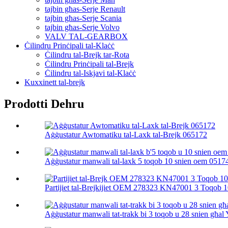
tajbin għas-Serje Renault
tajbin għas-Serje Scania
tajbin għas-Serje Volvo
VALV TAL-GEARBOX
Ċilindru Prinċipali tal-Klaċċ
Ċilindru tal-Brejk tar-Rota
Ċilindru Prinċipali tal-Brejk
Ċilindru tal-Iskjavi tal-Klaċċ
Kuxxinett tal-brejk
Prodotti Dehru
Aġġustatur Awtomatiku tal-Laxk tal-Brejk 065172
Aġġustatur manwali tal-laxk 5 toqob 10 snien oem 0517
Partijiet tal-Brejkijiet OEM 278323 KN47001 3 Toqob 10
Aġġustatur manwali tat-trakk bi 3 toqob u 28 snien għal 