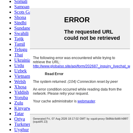
Somali
Samoan
Scots Gaelic
Shona
Sindhi
Sundanese
Swahili
Tajik
Tamil
Telugu
Thai
Ukrainian
Urdu
Uzbek
Vietnamese
Welsh
Xhosa
Yiddish
Yoruba
Zulu
Kinyarwanda
Tatar
Oriya
Turkmen
Uyghur