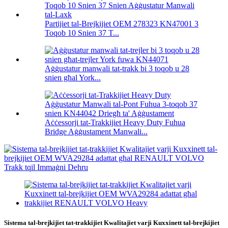
Partijiet tal-Brejkijiet OEM 278323 KN47001 3
Toqob 10 Snien 37 T...
Aġġustatur manwali tat-trakk bi 3 toqob u 28
snien għal York...
Aċċessorji tat-Trakkijiet Heavy Duty Fuhua
Bridge Aġġustament Manwali...
Sistema tal-brejkijiet tat-trakkijiet Kwalitajiet varji Kuxxinett tal-brejkijiet