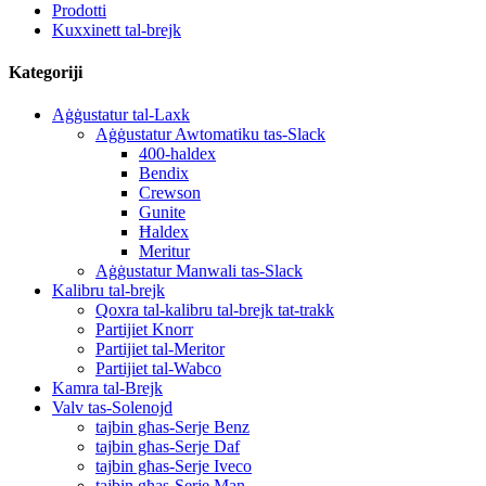
Prodotti
Kuxxinett tal-brejk
Kategoriji
Aġġustatur tal-Laxk
Aġġustatur Awtomatiku tas-Slack
400-haldex
Bendix
Crewson
Gunite
Ħaldex
Meritur
Aġġustatur Manwali tas-Slack
Kalibru tal-brejk
Qoxra tal-kalibru tal-brejk tat-trakk
Partijiet Knorr
Partijiet tal-Meritor
Partijiet tal-Wabco
Kamra tal-Brejk
Valv tas-Solenojd
tajbin għas-Serje Benz
tajbin għas-Serje Daf
tajbin għas-Serje Iveco
tajbin għas-Serje Man