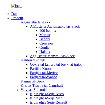
Dar
Prodotti
Aġġustatur tal-Laxk
Aġġustatur Awtomatiku tas-Slack
400-haldex
Meritur
Bendix
Crewson
Gunite
Ħaldex
Aġġustatur Manwali tas-Slack
Kalibru tal-brejk
Qoxra tal-kalibru tal-brejk tat-trakk
Partijiet Knorr
Partijiet tal-Meritor
Partijiet tal-Wabco
Kamra tal-Brejk
Kits tat-Tiswija tal-Camshaft
Valv tas-Solenojd
tajbin għas-Serje Iveco
tajbin għas-Serje Man
tajbin għas-Serje Renault