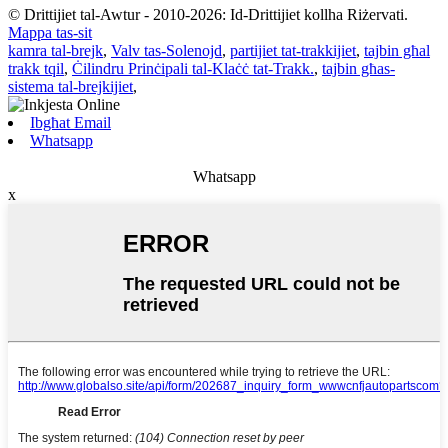
© Drittijiet tal-Awtur - 2010-2026: Id-Drittijiet kollha Riżervati.
Mappa tas-sit
kamra tal-brejk
,
Valv tas-Solenojd
,
partijiet tat-trakkijiet
,
tajbin għal
trakk tqil
,
Ċilindru Prinċipali tal-Klaċċ tat-Trakk.
,
tajbin għas-
sistema tal-brejkijiet
,
Ibgħat Email
Whatsapp
Whatsapp
x