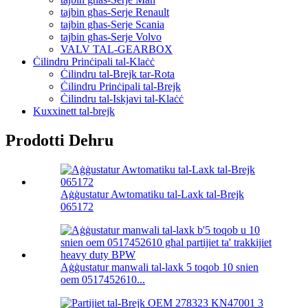
tajbin għas-Serje Renault
tajbin għas-Serje Scania
tajbin għas-Serje Volvo
VALV TAL-GEARBOX
Ċilindru Prinċipali tal-Klaċċ
Ċilindru tal-Brejk tar-Rota
Ċilindru Prinċipali tal-Brejk
Ċilindru tal-Iskjavi tal-Klaċċ
Kuxxinett tal-brejk
Prodotti Dehru
Aġġustatur Awtomatiku tal-Laxk tal-Brejk
065172
Aġġustatur manwali tal-laxk 5 toqob 10 snien
oem 0517452610...