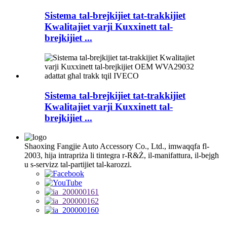
Sistema tal-brejkijiet tat-trakkijiet
Kwalitajiet varji Kuxxinett tal-
brejkijiet ...
Sistema tal-brejkijiet tat-trakkijiet
Kwalitajiet varji Kuxxinett tal-
brejkijiet ...
Shaoxing Fangjie Auto Accessory Co., Ltd., imwaqqfa fl-
2003, hija intrapriża li tintegra r-R&Ż, il-manifattura, il-bejgħ
u s-servizz tal-partijiet tal-karozzi.