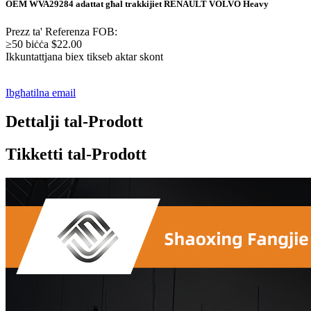
OEM WVA29284 adattat għal trakkijiet RENAULT VOLVO Heavy
Prezz ta' Referenza FOB:
≥50 biċċa $22.00
Ikkuntattjana biex tikseb aktar skont
Ibgħatilna email
Dettalji tal-Prodott
Tikketti tal-Prodott