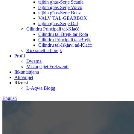
tajbin għas-Serje Scania
tajbin għas-Serje Volvo
tajbin għas-Serje Benz
VALV TAL-GEARBOX
tajbin għas-Serje Daf
Ċilindru Prinċipali tal-Klaċċ
Ċilindru tal-Brejk tar-Rota
Ċilindru Prinċipali tal-Brejk
Ċilindru tal-Iskjavi tal-Klaċċ
Kuxxinett tal-brejk
Profil
Dwarna
Mistoqsijiet Frekwenti
Ikkuntattjana
Aħbarijiet
Riżorsi
L-Aqwa Blogg
English