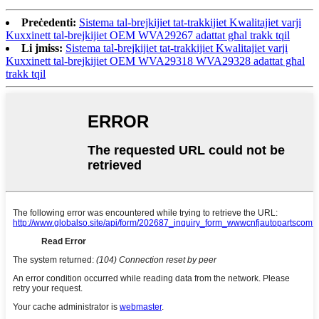
Preċedenti:
Sistema tal-brejkijiet tat-trakkijiet Kwalitajiet varji
Kuxxinett tal-brejkijiet OEM WVA29267 adattat għal trakk tqil
Li jmiss:
Sistema tal-brejkijiet tat-trakkijiet Kwalitajiet varji
Kuxxinett tal-brejkijiet OEM WVA29318 WVA29328 adattat għal
trakk tqil