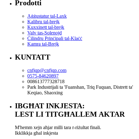
Prodotti
Aġġustatur tal-Laxk
Kalibru tal-brejk
Kuxxinett tal-brejk
Valv tas-Solenojd
Ċilindru Prinċipali tal-Klaċċ
Kamra tal-Brejk
KUNTATT
cnfjqp@cnfjqp.com
0575-84620897
008613777328718
Park Industrijali ta 'Fuanshan, Triq Fuquan, Distrett ta'
Keqiao, Shaoxing
IBGĦAT INKJESTA:
LEST LI TITGĦALLEM AKTAR
M'hemm xejn aħjar milli tara r-riżultat finali.
Ikklikkja għal inkjesta